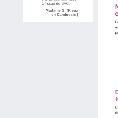
à l'issue du BAC.
Madame G. (Rieux
en Cambresis )
L
e
p
E
d