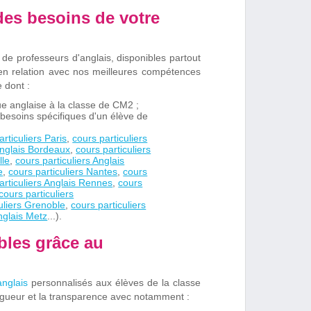
 des besoins de votre
de professeurs d'anglais, disponibles partout
en relation avec nos meilleures compétences
 dont :
e anglaise à la classe de CM2 ;
besoins spécifiques d'un élève de
articuliers Paris
,
cours particuliers
Anglais Bordeaux
,
cours particuliers
lle
,
cours particuliers Anglais
e
,
cours particuliers Nantes
,
cours
articuliers Anglais Rennes
,
cours
cours particuliers
uliers Grenoble
,
cours particuliers
Anglais Metz
...).
bles grâce
au
anglais
personnalisés aux élèves de la classe
igueur et la transparence avec notamment :