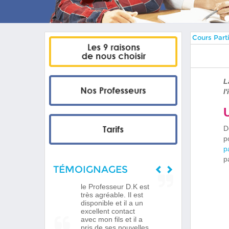
Cours Parti
L
l
D
p
p
p
TÉMOIGNAGES
le Professeur D.K est
très agréable. Il est
disponible et il a un
excellent contact
avec mon fils et il a
pris de ses nouvelles