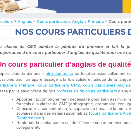
culiers
>
Anglais
>
Cours particuliers Anglais Primaire
> Cours part
NOS COURS PARTICULIERS D
a classe de CM2 achève la période du primaire et fait la jo
'importance d'un cours particulier d'anglais de qualité pour une tr
Un cours particulier d’anglais de quali
epuis plus de dix ans,
n
otre démarche
se focalise essentiellement su
ossibles pour un apprentissage à la fois solide et ludique de la langu
articuliers Primaire
,
cous particuliers CM2
,
cours particuliers Anglai
asse par le savoir-faire de nos
professeurs de cours particuliers
d'angla
Apporter l'accompagnement nécessaire pour bien assimilier 
français à la classe de CM2 (orthographe, grammaire, conjugais
Consolider la concentration, la capacité du travail et la motiva
scolaires dans des délais raisonnables (
cours particuliers Aid
Renforcement
) ;
Renforcer la confiance en soi de l'élève et son autonomie pour
collégiale etc.