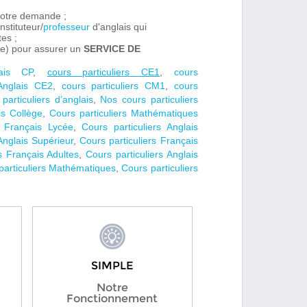
 votre demande ;
nstituteur/
professeur
d'anglais qui
tes ;
(e) pour assurer un
SERVICE DE
lais CP
,
cours particuliers CE1
,
cours
Anglais
CE2
,
cours particuliers CM1
,
cours
particuliers d’anglais
,
Nos cours particuliers
is Collège
,
Cours particuliers Mathématiques
s Français Lycée
,
Cours particuliers Anglais
Anglais Supérieur
,
Cours particuliers Français
s Français Adultes
,
Cours particuliers Anglais
particuliers Mathématiques
,
Cours particuliers
SIMPLE
Notre
Fonctionnement