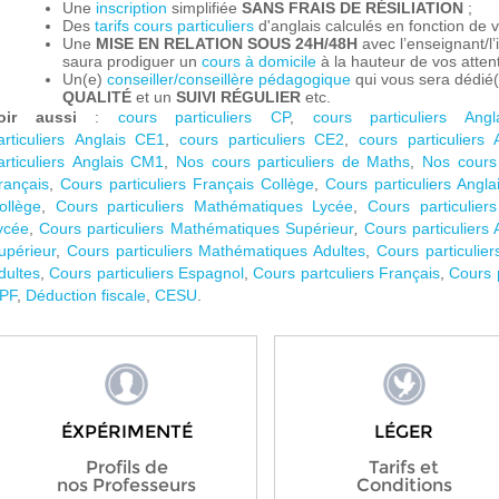
Une
inscription
simplifiée
SANS FRAIS DE RÉSILIATION
;
Des
tarifs cours particuliers
d'anglais calculés en fonction de
Une
MISE EN RELATION SOUS 24H/48H
avec l’enseignant/l’i
saura prodiguer un
cours à domicile
à la hauteur de vos atten
Un(e)
conseiller/conseillère pédagogique
qui vous sera dédié
QUALITÉ
et un
SUIVI RÉGULIER
etc.
oir aussi
:
cours particuliers CP
,
cours particuliers Ang
articuliers
Anglais
CE1
,
cours particuliers CE2
,
cours particuliers
articuliers
Anglais
CM1
,
Nos cours particuliers de Maths
,
Nos cours 
rançais
,
Cours particuliers Français Collège
,
Cours particuliers Angla
ollège
,
Cours particuliers Mathématiques Lycée
,
Cours particulier
ycée
,
Cours particuliers Mathématiques Supérieur
,
Cours particuliers 
upérieur
,
Cours particuliers Mathématiques Adultes
,
Cours particulier
dultes
,
Cours particuliers Espagnol
,
Cours partculiers
Français
,
Cours 
PF
,
Déduction fiscale
,
CESU
.
ÉXPÉRIMENTÉ
LÉGER
Profils de
Tarifs et
nos Professeurs
Conditions