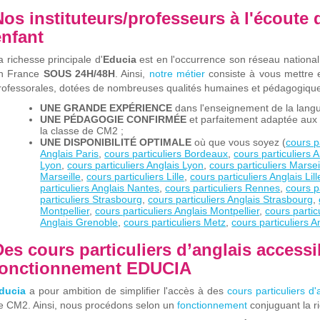
Nos instituteurs/professeurs à l'écoute
enfant
a richesse principale d'
Educia
est en l'occurrence son réseau national 
n France
SOUS 24H/48H
. Ainsi,
n
otre
métier
consiste à vous mettre 
rofessorales, dotées de nombreuses qualités humaines et pédagogique
UNE GRANDE EXPÉRIENCE
dans l'enseignement de la langu
UNE PÉDAGOGIE CONFIRMÉE
et parfaitement adaptée aux 
la classe de CM2 ;
UNE DISPONIBILITÉ
OPTIMALE
où que vous soyez (
cours p
Anglais Paris
,
cours particuliers Bordeaux
,
cours particuliers 
Lyon
,
cours particuliers Anglais Lyon
,
cours particuliers Marsei
Marseille
,
cours particuliers Lille
,
cours particuliers Anglais Lill
particuliers Anglais Nantes
,
cours particuliers Rennes
,
cours p
particuliers Strasbourg
,
cours particuliers Anglais Strasbourg
,
Montpellier
,
cours particuliers Anglais Montpellier
,
cours partic
Anglais Grenobl
e
,
cours particuliers Metz
,
cours particuliers 
Des cours particuliers d’anglais accessi
fonctionnement EDUCIA
ducia
a pour ambition de simplifier l'accès à des
cours particuliers d
'
e CM2. Ainsi, nous procédons selon un
fonctionnement
conjuguant la r