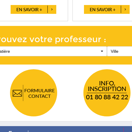
rouvez votre professeur :
tière
Ville