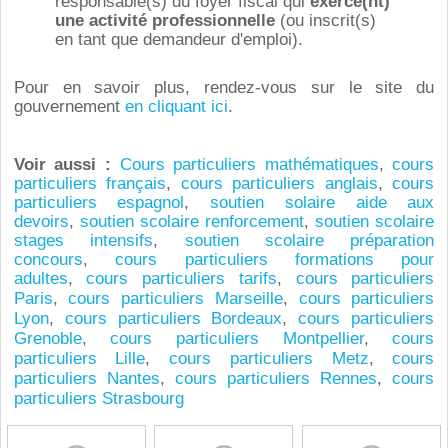
responsable(s) du foyer fiscal qui
exerce(nt)
une activité professionnelle
(ou inscrit(s)
en tant que demandeur d'emploi).
Pour en savoir plus, rendez-vous sur le site du
gouvernement
en cliquant ici
.
Voir aussi :
Cours particuliers mathématiques
,
cours
particuliers français
,
cours particuliers anglais
,
cours
particuliers espagnol
,
soutien solaire aide aux
devoirs
,
soutien scolaire renforcement
,
soutien scolaire
stages intensifs
,
soutien scolaire préparation
concours
,
cours particuliers formations pour
adultes
,
cours particuliers tarifs
,
cours particuliers
Paris
,
cours particuliers Marseille
,
cours particuliers
Lyon
,
cours particuliers Bordeaux
,
cours particuliers
Grenoble
,
cours particuliers Montpellier
,
cours
particuliers Lille
,
cours particuliers Metz
,
cours
particuliers Nantes
,
cours particuliers Rennes
,
cours
particuliers Strasbourg