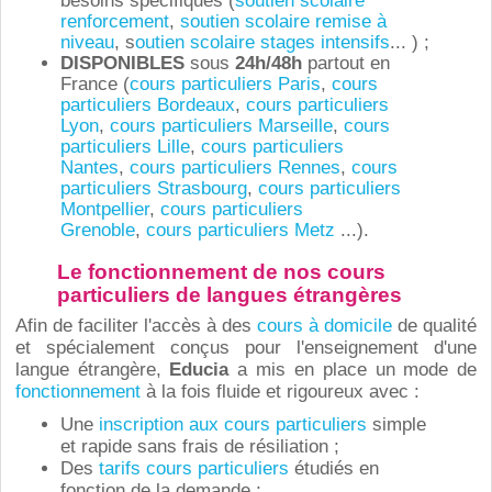
besoins spécifiques (
soutien scolaire
renforcement
,
soutien scolaire
remise à
niveau
, s
outien scolaire
stages intensifs
... ) ;
DISPONIBLES
sous
24h/48h
partout en
France (
cours particuliers Paris
,
cours
particuliers Bordeaux
,
cours particuliers
Lyon
,
cours particuliers Marseille
,
cours
particuliers Lille
,
cours particuliers
Nantes
,
cours particuliers Rennes
,
cours
particuliers Strasbourg
,
cours particuliers
Montpellier
,
cours particuliers
Grenoble
,
cours particuliers Metz
...).
Le fonctionnement de nos cours
particuliers de langues étrangères
Afin de
faciliter l'accès à des
cours à domicile
de qualité
et spécialement conçus pour l'enseignement d'une
langue étrangère,
Educia
a mis en place un mode de
fonctionnement
à la fois fluide et rigoureux avec :
Une
inscription aux cours particuliers
simple
et rapide sans frais de résiliation ;
Des
tarifs cours particuliers
étudiés en
fonction de la demande ;