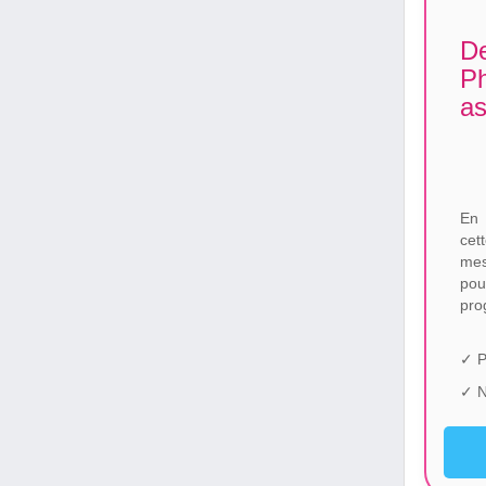
De
Ph
a
En 
cet
mes
pou
pro
✓ P
✓ N