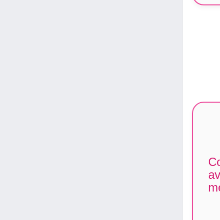
Co
av
me