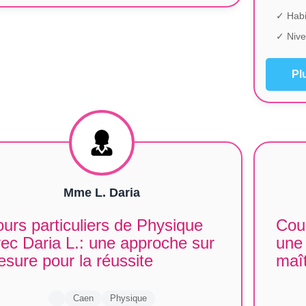
✓ Habi
✓ Nive
Pl
Mme L. Daria
urs particuliers de Physique
Cour
ec Daria L.: une approche sur
une
sure pour la réussite
maît
Caen
Physique