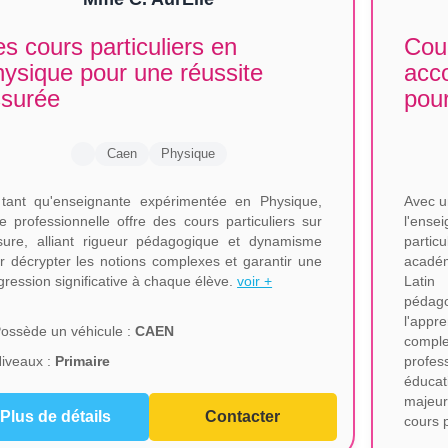
s cours particuliers en
Cour
ysique pour une réussite
acc
ssurée
pour
Caen
Physique
tant qu'enseignante expérimentée en Physique,
Avec u
te professionnelle offre des cours particuliers sur
l'ens
ure, alliant rigueur pédagogique et dynamisme
partic
r décrypter les notions complexes et garantir une
académ
gression significative à chaque élève.
voir +
Latin
pédag
l'app
ossède un véhicule :
CAEN
compl
iveaux :
Primaire
profes
éducat
majeur
Plus de détails
Contacter
cours 