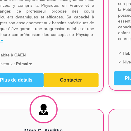
son pa
ences, y compris la Physique, en France et à
la Pet
étranger, ce professeur propose des cours
possèd
ticuliers dynamiques et efficaces. Sa capacité à
essent
pter son enseignement aux besoins spécifiques de
capac
que élève garantit une progression notable et une
enfant
lleure compréhension des concepts de Physique.
cours 
 +
✓ Habi
abite à
CAEN
✓ Nive
iveaux :
Primaire
Pl
Plus de détails
Contacter
Mme C. AurÉlie