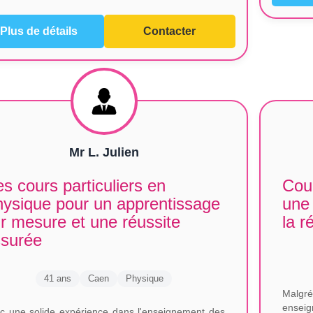
Plus de détails
Contacter
Mr L. Julien
s cours particuliers en
Cour
ysique pour un apprentissage
une
r mesure et une réussite
la r
ssurée
41 ans
Caen
Physique
Malgr
enseig
c une solide expérience dans l'enseignement des