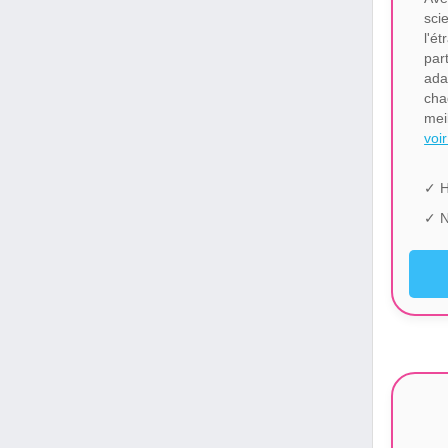
sci
l'
par
ada
cha
mei
voir
✓ H
✓ N