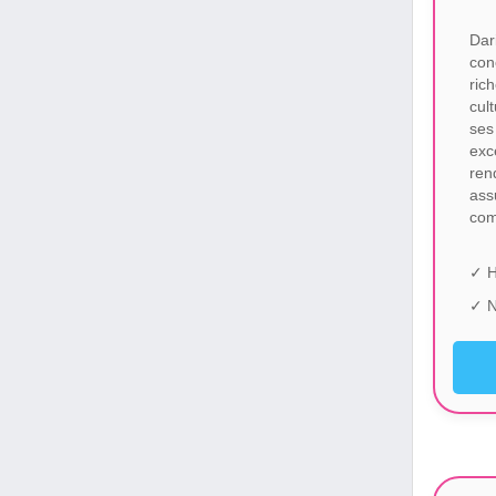
Dar
con
ric
cul
ses
exc
ren
ass
com
✓ H
✓ N