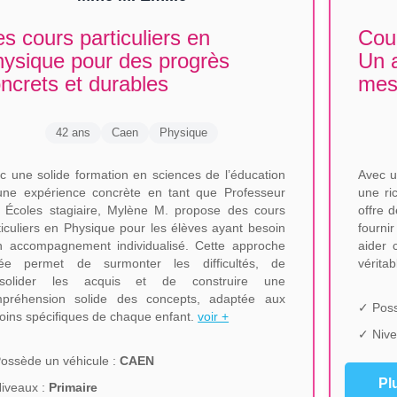
s cours particuliers en
Cour
ysique pour des progrès
Un 
ncrets et durables
mesu
42 ans
Caen
Physique
c une solide formation en sciences de l’éducation
Avec u
une expérience concrète en tant que Professeur
une ri
 Écoles stagiaire, Mylène M. propose des cours
offre 
ticuliers en Physique pour les élèves ayant besoin
fourni
n accompagnement individualisé. Cette approche
aider 
lée permet de surmonter les difficultés, de
vérita
nsolider les acquis et de construire une
préhension solide des concepts, adaptée aux
✓ Poss
oins spécifiques de chaque enfant.
voir +
✓ Nive
ossède un véhicule :
CAEN
Pl
iveaux :
Primaire