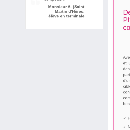
Monsieur A. (Saint
De
Martin d'Hères,
élève en terminale
Ph
co
Ave
et 
des
par
d'u
cib
co
com
bes
✓ P
✓ N