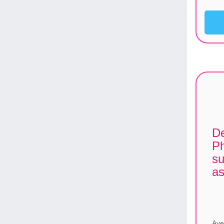
De
Ph
su
a
Ave