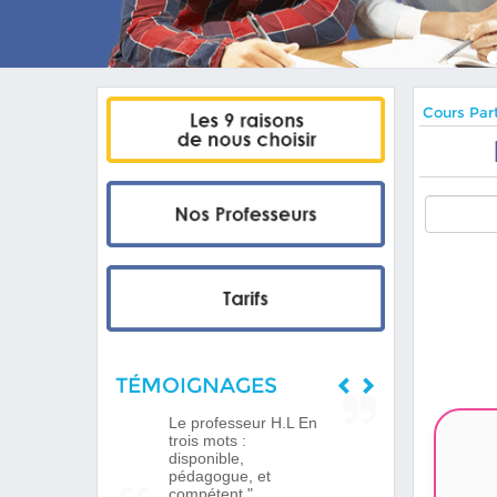
Cours Part
TÉMOIGNAGES
Le professeur H.L En
trois mots :
disponible,
pédagogue, et
compétent."