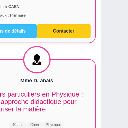
te à
CAEN
aux :
Primaire
us de détails
Contacter
Mme D. anaïs
s particuliers en Physique :
 approche didactique pour
riser la matière
40 ans
Caen
Physique