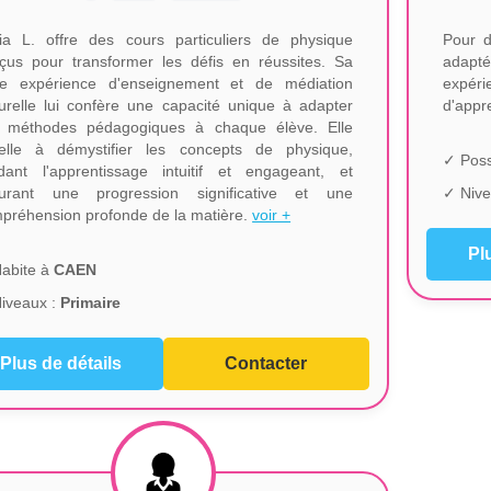
ia L. offre des cours particuliers de physique
Pour d
çus pour transformer les défis en réussites. Sa
adapt
he expérience d'enseignement et de médiation
expéri
turelle lui confère une capacité unique à adapter
d'appr
 méthodes pédagogiques à chaque élève. Elle
elle à démystifier les concepts de physique,
✓ Poss
dant l'apprentissage intuitif et engageant, et
urant une progression significative et une
✓ Nive
préhension profonde de la matière.
voir +
Pl
abite à
CAEN
iveaux :
Primaire
Plus de détails
Contacter