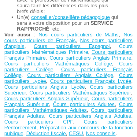
saura faire les différences dans les plus
brefs délais;
Un(e)
conseiller/conseillère pédagogique
qui
sera à votre disposition pour un
SERVICE
RAPPROCHÉ
etc.
Voir aussi :
Nos cours particuliers de Maths
,
Nos
cours particuliers de Français
,
Nos cours particuliers
d’anglais
,
Cours particuliers Espagnol
,
Cours
particuliers Mathématiques Primaire
,
Cours particuliers
Français Primaire
,
Cours particuliers Anglais Primaire
,
Cours particuliers Mathématiques Collège
,
Cours
particuliers Collège
,
Cours particuliers Français
Collège
,
Cours particuliers Anglais Collège
,
Cours
particuliers Lycée
,
Cours particuliers Français Lycée
,
Cours particuliers Anglais Lycée
,
Cours particuliers
Supérieur
,
Cours particuliers Mathématiques Supérieur
,
Cours particuliers Anglais Supérieur
,
Cours particuliers
Français Supérieur
,
Cours particuliers Adultes
,
Cours
particuliers Mathématiques Adultes
,
Cours particuliers
Français Adultes
,
Cours particuliers Anglais Adultes
,
Cours particuliers CPF
,
Cours particuliers
Renforcement
,
Préparation aux concours de la fonction
publique
,
Déduction fiscale
,
CESU
,
Nos conseils
.