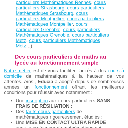
particuliers Mathématiques Rennes
,
cours
particuliers Strasbourg
,
cours particuliers
Mathématiques Strasbourg
,
cours
particuliers Montpellier
,
cours particuliers
Mathématiques Montpellier
,
cours
particuliers Grenoble
,
cours particuliers
Mathématiques Grenoble
,
cours particuliers
Metz
,
cours particuliers Mathématiques
Metz
...).
Des cours particuliers de maths au
lycée au fonctionnement simple
Notre métier
est de vous faciliter l'accès à des
cours à
domicile
de mathématiques à la hauteur de vos
attentes. Ainsi,
Educia
a adopté depuis de nombreuses
années un
fonctionnement
offrant les meilleures
conditions pour réussir avec notamment :
Une
inscription
aux cours particuliers
SANS
FRAIS DE RÉSILIATION
;
Des
tarifs cours particuliers
de
mathématiques rigoureusement étudiés ;
Une
MISE EN CONTACT ULTRA RAPIDE
avec le professeur de mathématique qui