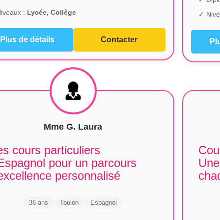
iveaux :
Lycée, Collège
✓ Nive
Plus de détails
Contacter
Pl
Mme G. Laura
s cours particuliers
Cour
Espagnol pour un parcours
Une
excellence personnalisé
cha
36 ans
Toulon
Espagnol