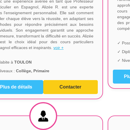
c une expérience avérée en tant que Professeur
approf
ticulier en Espagnol, Alizée R. est une experte
cours
s l'enseignement personnalisé. Elle sait comment
engage
der chaque élève vers la réussite, en adaptant ses
des pr
hodes pour répondre précisément aux besoins
compét
ividuels. Son engagement garantit une approche
 mesure, transformant la difficulté en succès. Alizée
est le choix idéal pour des cours particuliers
✓ Poss
agnol efficaces et inspirants.
voir +
✓ Dip
✓ Nive
abite à
TOULON
iveaux :
Collège, Primaire
Pl
Plus de détails
Contacter