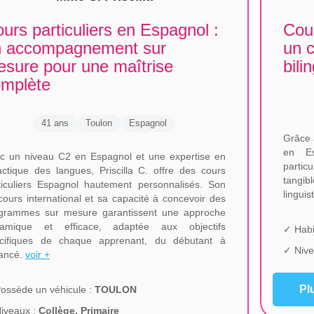
urs particuliers en Espagnol :
Cour
n accompagnement sur
un c
sure pour une maîtrise
bili
omplète
41 ans
Toulon
Espagnol
Grâce 
en Es
c un niveau C2 en Espagnol et une expertise en
partic
actique des langues, Priscilla C. offre des cours
tangi
ticuliers Espagnol hautement personnalisés. Son
linguis
cours international et sa capacité à concevoir des
grammes sur mesure garantissent une approche
amique et efficace, adaptée aux objectifs
✓ Habi
cifiques de chaque apprenant, du débutant à
✓ Nive
vancé.
voir +
Pl
ossède un véhicule :
TOULON
iveaux :
Collège, Primaire