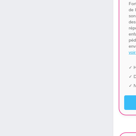
For
de 
son
des
rép
enf
péd
env
voir
✓ H
✓ 
✓ N