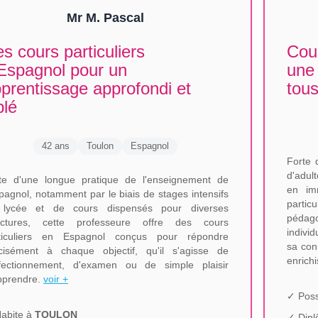
Mr M. Pascal
s cours particuliers
Cour
Espagnol pour un
une
prentissage approfondi et
tous
blé
42 ans
Toulon
Espagnol
Forte 
d'adul
te d'une longue pratique de l'enseignement de
en im
spagnol, notamment par le biais de stages intensifs
partic
lycée et de cours dispensés pour diverses
pédag
uctures, cette professeure offre des cours
indivi
ticuliers en Espagnol conçus pour répondre
sa con
cisément à chaque objectif, qu'il s'agisse de
enrich
fectionnement, d'examen ou de simple plaisir
pprendre.
voir +
✓ Poss
abite à
TOULON
✓ Dip