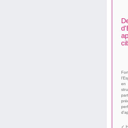
De
d'
ap
ci
For
l'E
en 
str
par
pré
per
d'a
✓ H