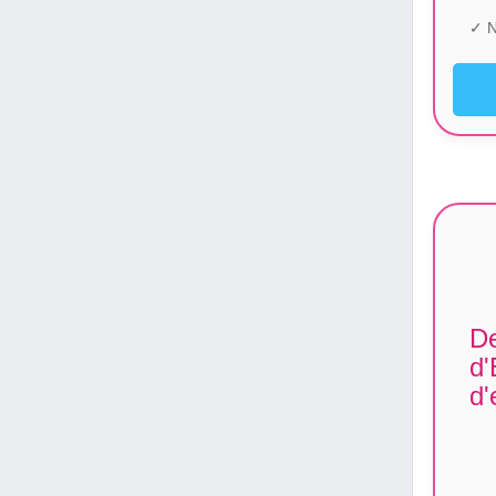
✓ N
De
d'
d'