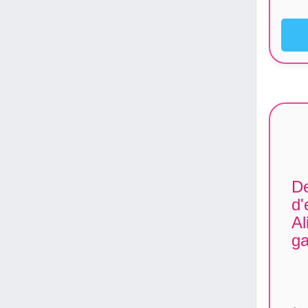
De
d'
Al
ga