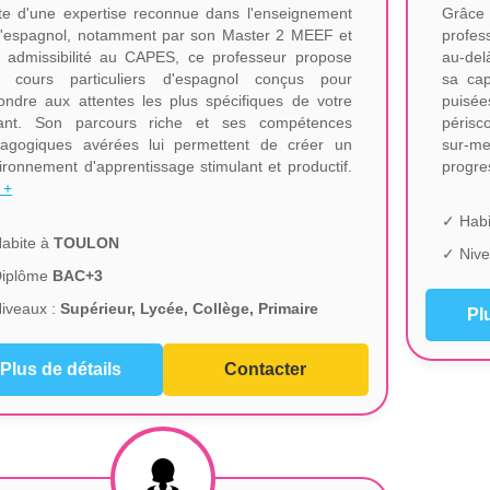
te d'une expertise reconnue dans l'enseignement
Grâce
l'espagnol, notamment par son Master 2 MEEF et
profes
 admissibilité au CAPES, ce professeur propose
au-del
 cours particuliers d'espagnol conçus pour
sa cap
ondre aux attentes les plus spécifiques de votre
puisé
ant. Son parcours riche et ses compétences
périsc
agogiques avérées lui permettent de créer un
sur-me
ironnement d'apprentissage stimulant et productif.
progre
 +
✓ Habi
abite à
TOULON
✓ Nive
Diplôme
BAC+3
iveaux :
Supérieur, Lycée, Collège, Primaire
Pl
Plus de détails
Contacter