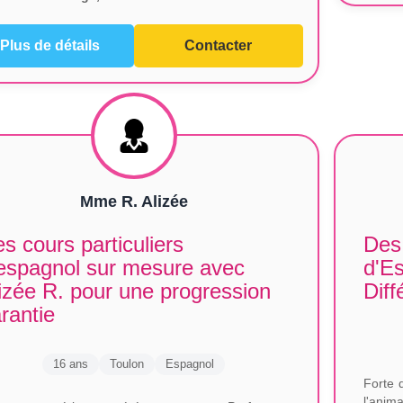
Plus de détails
Contacter
Mme R. Alizée
s cours particuliers
Des 
espagnol sur mesure avec
d'Es
izée R. pour une progression
Diff
rantie
16 ans
Toulon
Espagnol
Forte 
l'anim