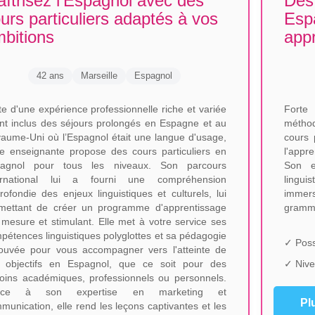
îtrisez l'Espagnol avec des
Des 
urs particuliers adaptés à vos
Esp
bitions
app
42 ans
Marseille
Espagnol
te d'une expérience professionnelle riche et variée
Forte 
nt inclus des séjours prolongés en Espagne et au
méthod
aume-Uni où l’Espagnol était une langue d'usage,
cours 
te enseignante propose des cours particuliers en
l'appr
agnol pour tous les niveaux. Son parcours
Son e
ernational lui a fourni une compréhension
lingui
rofondie des enjeux linguistiques et culturels, lui
immer
mettant de créer un programme d'apprentissage
gramma
 mesure et stimulant. Elle met à votre service ses
pétences linguistiques polyglottes et sa pédagogie
✓ Poss
ouvée pour vous accompagner vers l'atteinte de
 objectifs en Espagnol, que ce soit pour des
✓ Nive
oins académiques, professionnels ou personnels.
âce à son expertise en marketing et
Pl
munication, elle rend les leçons captivantes et les