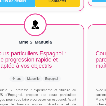
Plus de détails
Contacter
Mme S. Manuela
urs particuliers Espagnol :
Cour
e progression rapide et
par
aptée à vos objectifs
maî
44 ans
Marseille
Espagnol
uela S., professeur expérimenté et titulaire du
Avec u
S d'Espagnol, propose des cours particuliers
carriè
çus pour vous faire progresser en espagnol. Ayant
Marie 
eigné le français auprès d'Acadomia et de
riches