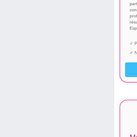
par
con
pro
rés
Esp
✓ P
✓ N