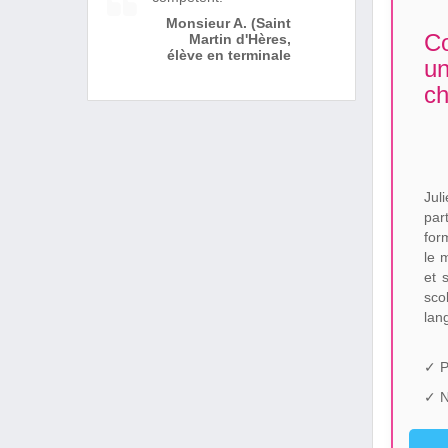
Monsieur A. (Saint
Co
Martin d'Hères,
élève en terminale
un
ch
Jul
par
for
le 
et 
sco
lan
✓ P
✓ N