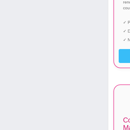
ren
cou
✓ P
✓ 
✓ N
Co
Ma