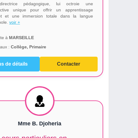
irectrice pédagogique, lui octroie une
ctive unique pour offrir un apprentissage
et et une immersion totale dans la langue
nole.
voir +
te à
MARSEILLE
aux :
Collège, Primaire
us de détails
Contacter
Mme B. Djoheria