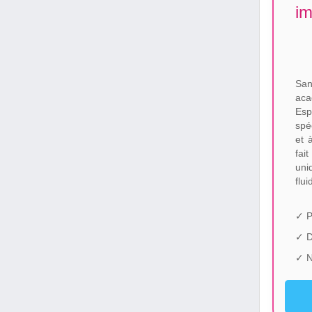
im
San
aca
Esp
spé
et 
fai
uni
flu
✓ P
✓ 
✓ N