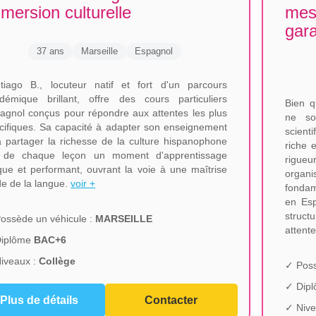
mersion culturelle
mes
gara
37 ans
Marseille
Espagnol
tiago B., locuteur natif et fort d'un parcours
démique brillant, offre des cours particuliers
Bien q
agnol conçus pour répondre aux attentes les plus
ne soi
cifiques. Sa capacité à adapter son enseignement
scient
à partager la richesse de la culture hispanophone
riche 
t de chaque leçon un moment d'apprentissage
rigueu
que et performant, ouvrant la voie à une maîtrise
organ
ide de la langue.
voir +
fondam
en Esp
struct
ossède un véhicule :
MARSEILLE
attent
Diplôme
BAC+6
iveaux :
Collège
✓ Poss
✓ Dip
Plus de détails
Contacter
✓ Nive