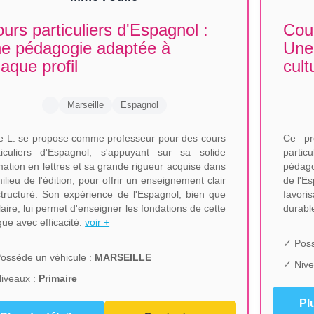
urs particuliers d'Espagnol :
Cour
e pédagogie adaptée à
Une 
aque profil
cult
Marseille
Espagnol
ie L. se propose comme professeur pour des cours
Ce pr
ticuliers d'Espagnol, s'appuyant sur sa solide
partic
mation en lettres et sa grande rigueur acquise dans
pédago
milieu de l'édition, pour offrir un enseignement clair
de l'Es
structuré. Son expérience de l'Espagnol, bien que
favor
laire, lui permet d'enseigner les fondations de cette
durabl
gue avec efficacité.
voir +
✓ Poss
ossède un véhicule :
MARSEILLE
✓ Nive
iveaux :
Primaire
Pl