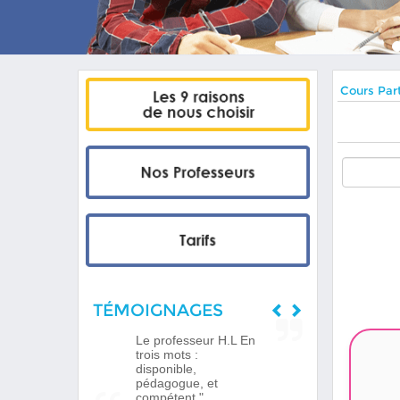
Cours Part
TÉMOIGNAGES
Le professeur H.L En
trois mots :
disponible,
pédagogue, et
compétent."