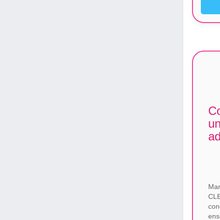
Co
un
ad
Man
CLE
con
ens