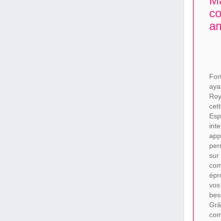
Ma
co
am
For
aya
Roy
cet
Esp
int
app
per
sur
com
épr
vos
bes
Gr
com