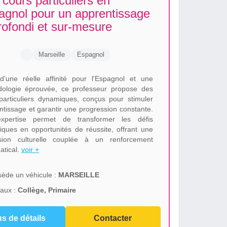
cours particuliers en
agnol pour un apprentissage
rofondi et sur-mesure
Marseille
Espagnol
d'une réelle affinité pour l'Espagnol et une
ologie éprouvée, ce professeur propose des
particuliers dynamiques, conçus pour stimuler
entissage et garantir une progression constante.
xpertise permet de transformer les défis
stiques en opportunités de réussite, offrant une
sion culturelle couplée à un renforcement
tical.
voir +
ède un véhicule :
MARSEILLE
aux :
Collège, Primaire
us de détails
Contacter