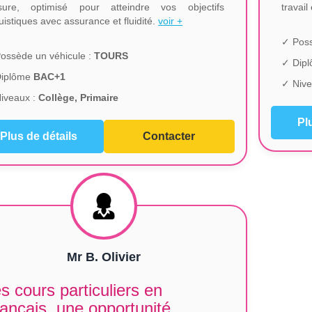
ure, optimisé pour atteindre vos objectifs
travail
guistiques avec assurance et fluidité.
voir +
✓ Poss
ossède un véhicule :
TOURS
✓ Dip
Diplôme
BAC+1
✓ Nive
iveaux :
Collège, Primaire
Pl
Plus de détails
Contacter
Mr B. Olivier
s cours particuliers en
ançais, une opportunité