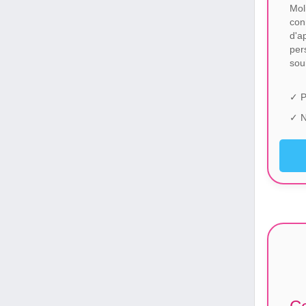
Mo
co
d'a
per
sou
✓ P
✓ N