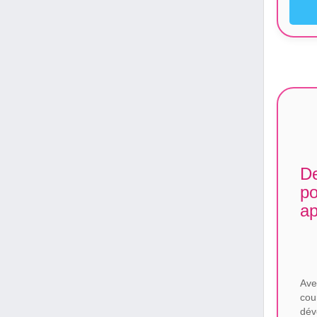
De
po
ap
Ave
cou
dév