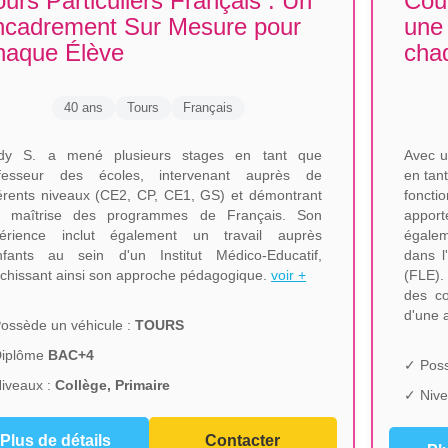
urs Particuliers Français : Un
Cour
ncadrement Sur Mesure pour
une
haque Élève
chaq
40 ans
Tours
Français
dy S. a mené plusieurs stages en tant que
Avec u
fesseur des écoles, intervenant auprès de
en tan
férents niveaux (CE2, CP, CE1, GS) et démontrant
foncti
 maîtrise des programmes de Français. Son
apport
érience inclut également un travail auprès
égalem
nfants au sein d'un Institut Médico-Educatif,
dans l
ichissant ainsi son approche pédagogique.
voir +
(FLE).
des co
d'une 
ossède un véhicule :
TOURS
Diplôme
BAC+4
✓ Poss
iveaux :
Collège, Primaire
✓ Nive
Plus de détails
Contacter