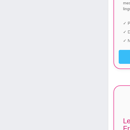
mes
lin
✓ P
✓ 
✓ N
Le
Fr