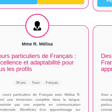
Pl
Mme R. Mélisa
urs particuliers de Français :
Des 
cellence et adaptabilité pour
Fran
us les profils
app
39 ans
Tours
Français
 cours particuliers de Français avec Mélisa R.
Avec u
rent une immersion complète dans la langue,
enseig
chestrée par une experte en communication
parti
ernationale. Bénéficiez d'un apprentissage sur
connai