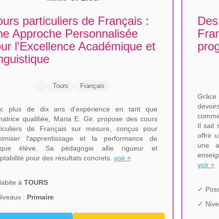
urs particuliers de Français :
Des 
e Approche Personnalisée
Fra
ur l'Excellence Académique et
pro
nguistique
Tours
Français
Grâce
devoirs
c plus de dix ans d'expérience en tant que
comme 
matrice qualifiée, Maria E. Gir. propose des cours
Il sai
ticuliers de Français sur mesure, conçus pour
offrir
imiser l'apprentissage et la performance de
une a
aque élève. Sa pédagogie allie rigueur et
enseig
ptabilité pour des résultats concrets.
voir +
voir +
abite à
TOURS
✓ Poss
iveaux :
Primaire
✓ Nive