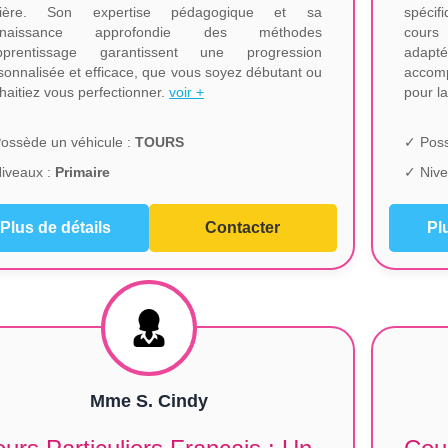
lière. Son expertise pédagogique et sa
spécif
nnaissance approfondie des méthodes
cours
pprentissage garantissent une progression
adapt
sonnalisée et efficace, que vous soyez débutant ou
accomp
haitiez vous perfectionner.
voir +
pour l
ossède un véhicule :
TOURS
✓ Poss
iveaux :
Primaire
✓ Nive
Plus de détails
Contacter
Pl
Mme S. Cindy