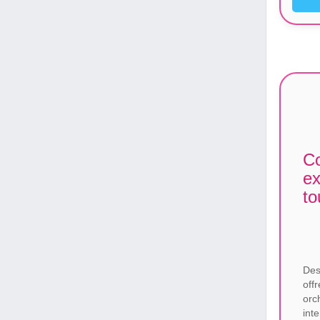
Co
ex
to
Des
off
or
int