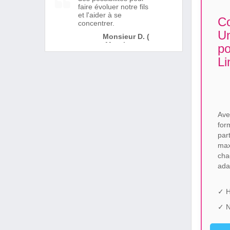
faire évoluer notre fils
et l'aider à se
Co
concentrer.
Un
Monsieur D. (
Montigny en
po
Ostrevent )
Li
Ave
for
par
max
ch
ada
✓ H
✓ N