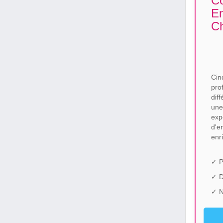
Co
E
C
Cin
pro
dif
une
exp
d'e
enr
✓ P
✓ 
✓ N