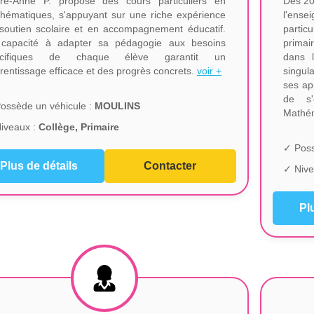
re-Anne P. propose des cours particuliers en
Dès 20
hématiques, s'appuyant sur une riche expérience
l'ense
soutien scolaire et en accompagnement éducatif.
partic
capacité à adapter sa pédagogie aux besoins
primai
écifiques de chaque élève garantit un
dans 
rentissage efficace et des progrès concrets.
voir +
singul
ses ap
de s'
ossède un véhicule :
MOULINS
Mathé
iveaux :
Collège, Primaire
✓ Poss
Plus de détails
Contacter
✓ Nive
Pl