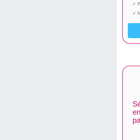
✓ P
✓ N
Sé
en
pa