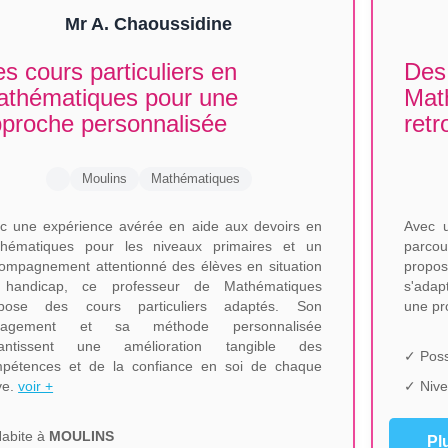
Mr A. Chaoussidine
s cours particuliers en
Des 
thématiques pour une
Math
proche personnalisée
retr
Moulins
Mathématiques
c une expérience avérée en aide aux devoirs en
Avec u
hématiques pour les niveaux primaires et un
parcou
ompagnement attentionné des élèves en situation
propos
 handicap, ce professeur de Mathématiques
s'adap
opose des cours particuliers adaptés. Son
une pr
gagement et sa méthode personnalisée
rantissent une amélioration tangible des
✓ Poss
pétences et de la confiance en soi de chaque
ve.
voir +
✓ Nive
abite à
MOULINS
Pl