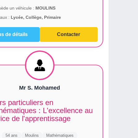
ède un véhicule :
MOULINS
aux :
Lycée, Collège, Primaire
us de détails
Contacter
Mr S. Mohamed
s particuliers en
hématiques : L'excellence au
ice de l'apprentissage
54 ans
Moulins
Mathématiques