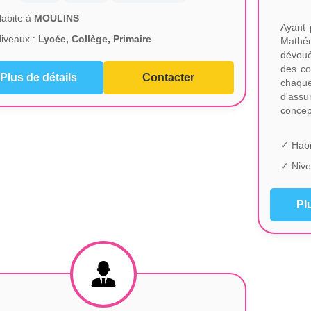
abite à
MOULINS
Ayant 
iveaux :
Lycée, Collège, Primaire
Mathém
dévoué
des co
Plus de détails
Contacter
chaque
d'ass
concep
✓ Habi
✓ Nive
Pl