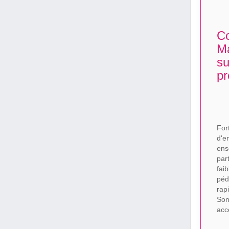
Co
Ma
su
pr
For
d'e
en
par
fai
péd
rap
Son
acc