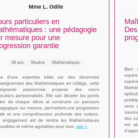
Mme L. Odile
urs particuliers en
Maî
thématiques : une pédagogie
Des 
r mesure pour une
prog
ogression garantie
69 ans
Moulins
Mathématiques
Bien 
expéri
te d'une expertise bâtie sur des décennies
expér
nseignement des Mathématiques en collège, cette
Mathé
seignante passionnée propose des cours
aptitu
ticuliers personnalisés. Elle sait déceler les points
prédis
bles de chaque élève et construire un parcours
sens d
agogique sur mesure, permettant une progression
savoir
ide et une compréhension profonde des notions.
des co
 engagement est de rendre les Mathématiques
est a
essibles et même agréables pour tous.
voir +
d'appr