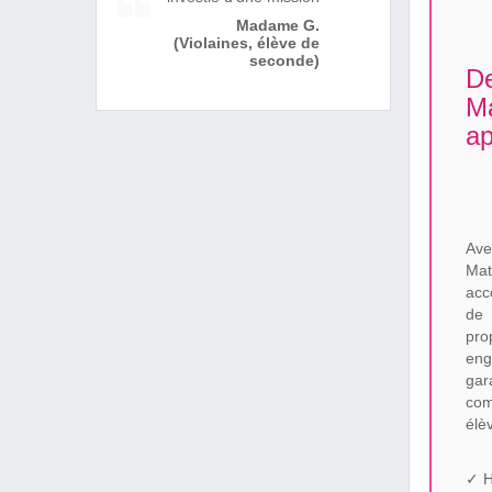
Madame G.
(Violaines, élève de
seconde)
De
Ma
ap
Ave
Mat
acc
de
pr
en
ga
com
élè
✓ H