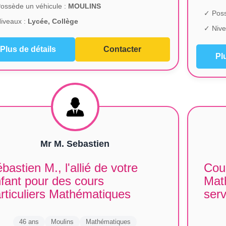
ossède un véhicule :
MOULINS
✓ Poss
iveaux :
Lycée, Collège
✓ Nive
Plus de détails
Contacter
Pl
Mr M. Sebastien
bastien M., l'allié de votre
Cour
fant pour des cours
Mat
rticuliers Mathématiques
serv
46 ans
Moulins
Mathématiques