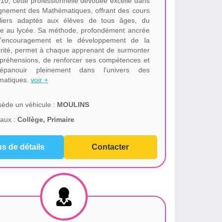
10, cette professionnelle dévouée excelle dans
ignement des Mathématiques, offrant des cours
uliers adaptés aux élèves de tous âges, du
re au lycée. Sa méthode, profondément ancrée
l'encouragement et le développement de la
arité, permet à chaque apprenant de surmonter
préhensions, de renforcer ses compétences et
épanouir pleinement dans l'univers des
matiques.
voir +
ède un véhicule :
MOULINS
aux :
Collège, Primaire
us de détails
Contacter