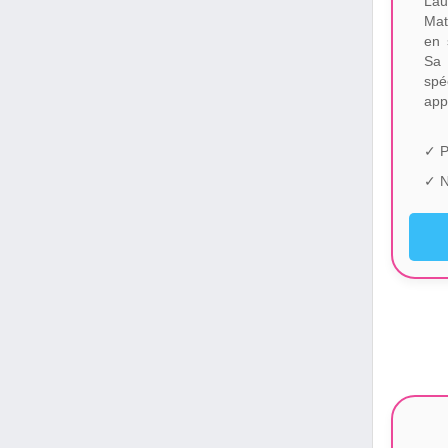
Lau
Mat
en 
Sa 
sp
app
✓ P
✓ N