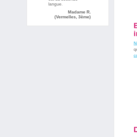
langue.
Madame R.
(Vermelles, 3ème)
N
q
c