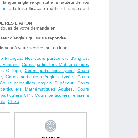
en langue anglaise qui soit à la hauteur de vos
ment
à la fois efficace, simplifié et transparent
DE RÉSILIATION
;
istiques de votre demande en
seur d’anglais qui saura répondre
lement à votre service tout au long
de Français
,
Nos cours particuliers d’anglais
,
s Primaire
,
Cours particuliers Mathématiques
ais Collège
,
Cours particuliers Lycée
,
Cours
e
,
Cours particuliers Anglais Lycée
,
Cours
Cours particuliers Anglais Supérieur
,
Cours
particuliers Mathématiques Adultes
,
Cours
particuliers CPF
,
Cours particuliers remise à
ale
,
CESU
.