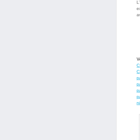
L
e
a
V
C
C
p
p
p
p
n