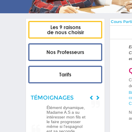
Cours Parti
E
C
e
C
p
TÉMOIGNAGES
c
C
Élément dynamique,
N
Madame A.S a su
intéresser mon fils et
a
le faire progresser
même si l'espagnol
est sa seconde