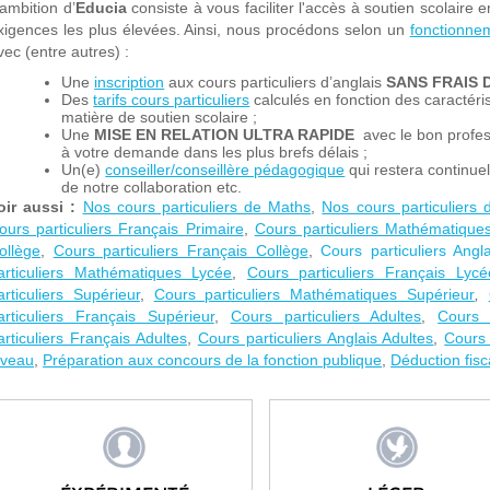
’ambition d’
Educia
consiste à vous faciliter l'accès à soutien scolaire 
xigences les plus élevées. Ainsi, nous procédons selon un
fonctionne
vec (entre autres) :
Une
inscription
aux cours particuliers d’anglais
SANS FRAIS 
Des
tarifs cours particuliers
calculés en fonction des caractér
matière de soutien scolaire ;
Une
MISE EN RELATION ULTRA RAPIDE
avec le bon profes
à votre demande dans les plus brefs délais ;
Un(e)
conseiller/conseillère pédagogique
qui restera continuel
de notre collaboration etc.
oir aussi :
Nos cours particuliers de Maths
,
Nos cours particuliers 
ours particuliers Français Primaire
,
Cours particuliers Mathématique
ollège
,
Cours particuliers Français Collège
,
Cours particuliers Angl
articuliers Mathématiques Lycée
,
Cours particuliers Français Lycé
articuliers Supérieur
,
C
ours particuliers Mathématiques Supérieur
,
articuliers Français Supérieur
,
Cours particuliers Adultes
,
Cours 
articuliers Français Adultes
,
Cours particuliers Anglais Adultes
,
Cours 
iveau
,
Préparation aux concours de la fonction publique
,
Déduction fisc