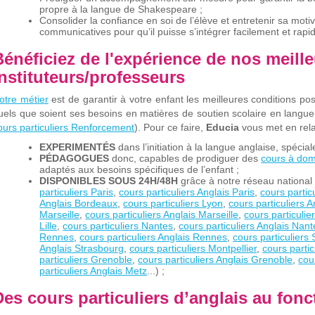
propre à la langue de Shakespeare ;
Consolider la confiance en soi de l’élève et entretenir sa moti
communicatives pour qu’il puisse s’intégrer facilement et rap
Bénéficiez de l'expérience de nos meill
instituteurs/professeurs
otre métier
est de garantir à votre enfant les meilleures conditions pos
uels que soient ses besoins en matières de soutien scolaire en langue
ours particuliers Renforcement
). Pour ce faire,
Educia
vous met en rel
EXPERIMENTÉS
dans l’initiation à la langue anglaise, spécia
PÉDAGOGUES
donc, capables de prodiguer des
cours à dom
adaptés aux besoins spécifiques de l’enfant ;
DISPONIBLES
SOUS 24H/48H
grâce à notre réseau national 
particuliers Paris
,
cours particuliers Anglais Paris
,
cours partic
Anglais Bordeaux
,
cours particuliers Lyon
,
cours particuliers 
Marseille
,
cours particuliers Anglais Marseille
,
cours particulier
Lille
,
cours particuliers Nantes
,
cours particuliers Anglais Nant
Rennes
,
cours particuliers Anglais Rennes
,
cours particuliers
Anglais Strasbourg
,
cours particuliers Montpellier
,
cours partic
particuliers Grenoble
,
cours particuliers Anglais Grenobl
e
,
cou
particuliers Anglais Metz
...) ;
Des cours particuliers d’anglais au fo