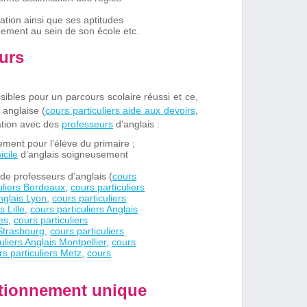
vation ainsi que ses aptitudes
idement au sein de son école etc.
eurs
sibles pour un parcours scolaire réussi et ce,
 anglaise (
cours particuliers aide aux devoirs
,
ation avec des
professeurs
d’anglais :
lement pour l’élève du primaire ;
icile
d’anglais soigneusement
de professeurs d’anglais (
cours
uliers Bordeaux
,
cours particuliers
Anglais Lyon
,
cours particuliers
s Lille
,
cours particuliers Anglais
es
,
cours particuliers
 Strasbourg
,
cours particuliers
uliers Anglais Montpellier
,
cours
rs particuliers Metz
,
cours
nctionnement unique