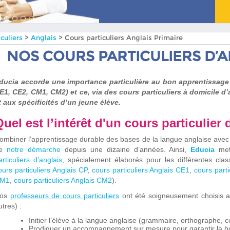
culiers
>
Anglais
> Cours particuliers Anglais Primaire
NOS COURS PARTICULIERS D’A
ducia accorde une importance particulière au bon apprentissage d
E1, CE2, CM1, CM2) et ce, via des cours particuliers à domicile d
t aux spécificités d’un jeune élève.
Quel est l’intérêt d'un cours particulier
ombiner l’apprentissage durable des bases de la langue anglaise avec l
de
notre démarche
depuis une dizaine d’années. Ainsi,
Educia
met
articuliers d’anglais
, spécialement élaborés pour les différentes cla
ours particuliers Anglais CP
,
cours particuliers Anglais CE1
,
cours part
M1
,
cours particuliers Anglais CM2
).
os
professeurs de cours particuliers
ont été soigneusement choisis af
utres) :
Initier l’élève à la langue anglaise (grammaire, orthographe, 
Prodiguer un accompagnement sur mesure pour garantir la bo