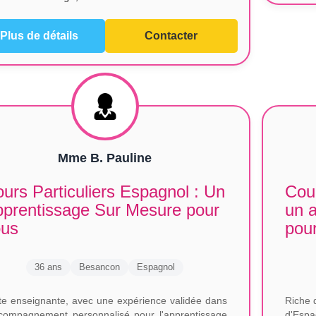
Plus de détails
Contacter
Mme B. Pauline
urs Particuliers Espagnol : Un
Cour
prentissage Sur Mesure pour
un 
ous
pour
36 ans
Besancon
Espagnol
te enseignante, avec une expérience validée dans
Riche 
ccompagnement personnalisé pour l'apprentissage
d'Espa