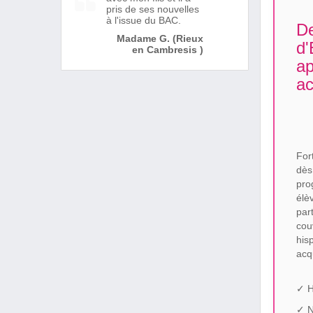
pris de ses nouvelles
à l'issue du BAC.
De
Madame G. (Rieux
d'
en Cambresis )
ap
ac
For
dès
pr
élè
par
cou
his
acq
✓ H
✓ N