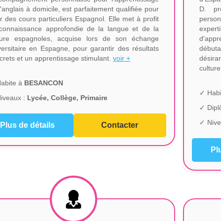
l'anglais à domicile, est parfaitement qualifiée pour
D. pr
rir des cours particuliers Espagnol. Elle met à profit
perso
connaissance approfondie de la langue et de la
exper
ture espagnoles, acquise lors de son échange
d'appr
versitaire en Espagne, pour garantir des résultats
débuta
crets et un apprentissage stimulant.
voir +
désira
cultur
abite à
BESANCON
✓ Habi
iveaux :
Lycée, Collège, Primaire
✓ Dip
✓ Nive
Plus de détails
Contacter
Pl