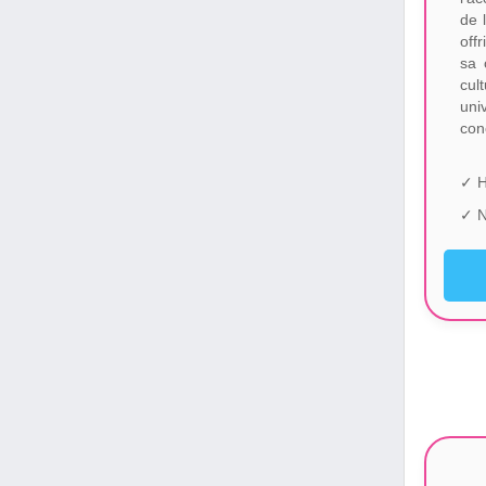
de 
off
sa 
cul
uni
con
✓ H
✓ N