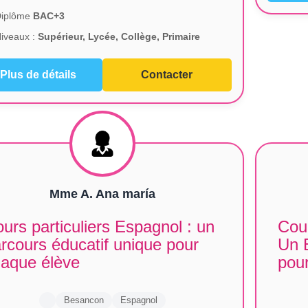
Diplôme
BAC+3
iveaux :
Supérieur, Lycée, Collège, Primaire
Plus de détails
Contacter
Mme A. Ana maría
urs particuliers Espagnol : un
Cour
rcours éducatif unique pour
Un 
aque élève
pou
Besancon
Espagnol