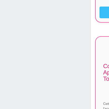
Co
Ap
T
Cet
l'a