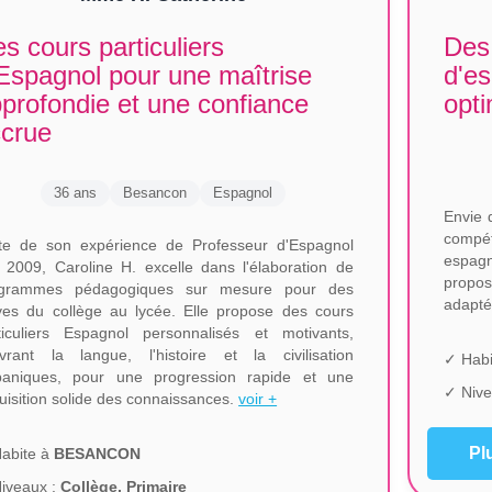
s cours particuliers
Des 
Espagnol pour une maîtrise
d'e
profondie et une confiance
opt
crue
36 ans
Besancon
Espagnol
Envie 
compé
te de son expérience de Professeur d'Espagnol
espagn
 2009, Caroline H. excelle dans l'élaboration de
propos
ogrammes pédagogiques sur mesure pour des
adapté
ves du collège au lycée. Elle propose des cours
ticuliers Espagnol personnalisés et motivants,
vrant la langue, l'histoire et la civilisation
✓ Habi
paniques, pour une progression rapide et une
✓ Nive
uisition solide des connaissances.
voir +
Pl
abite à
BESANCON
iveaux :
Collège, Primaire