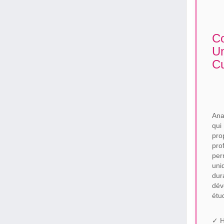
Co
Un
Cu
Ana
qui
pro
pro
per
uni
dur
dév
étu
✓ H