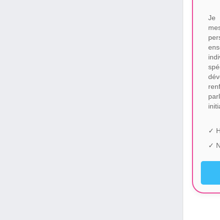
Je 
me
per
ens
ind
spé
dév
ren
par
init
✓ H
✓ N