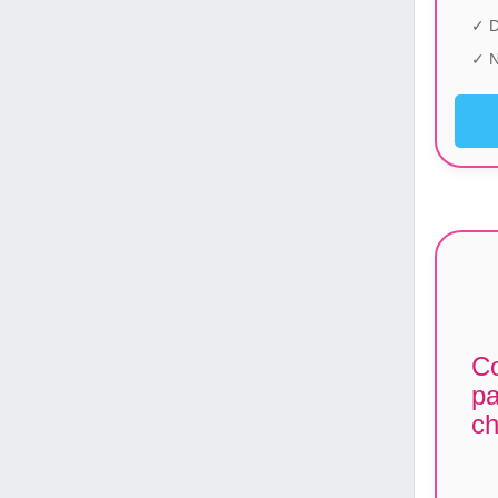
✓ 
✓ N
Co
pa
ch