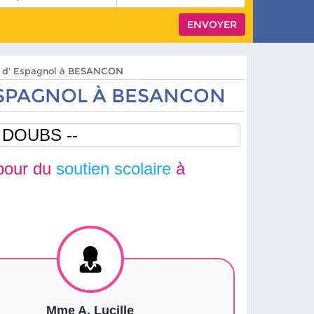
rs d' Espagnol à BESANCON
ESPAGNOL À BESANCON
our du
soutien scolaire
à
Mme A. Lucille