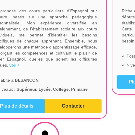
propose des cours particuliers d'Espagnol sur
Riche 
sure, basés sur une approche pédagogique
débuté
sonnalisée. Mon expérience diversifiée en
établi
eignement, de l'établissement scolaire aux cours
Cette 
ividuels, me permet d'identifier les besoins
partic
cifiques de chaque apprenant. Ensemble, nous
besoin
elopperons une méthode d'apprentissage efficace,
forçant les compétences et cultivant le plaisir de
✓ Poss
ler Espagnol, quelles que soient les difficultés
iales.
voir +
✓ Nive
abite à
BESANCON
Pl
iveaux :
Supérieur, Lycée, Collège, Primaire
Plus de détails
Contacter