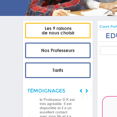
Cours Part
ED
TÉMOIGNAGES
le Professeur D.K est
très agréable. Il est
disponible et il a un
excellent contact
avec mon fils et il a