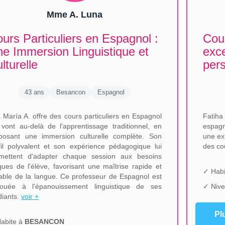
Mme A. Luna
urs Particuliers en Espagnol :
Cour
e Immersion Linguistique et
exce
lturelle
per
43 ans
Besancon
Espagnol
 María A. offre des cours particuliers en Espagnol
Fatiha
 vont au-delà de l'apprentissage traditionnel, en
espagn
posant une immersion culturelle complète. Son
une ex
fil polyvalent et son expérience pédagogique lui
des co
mettent d'adapter chaque session aux besoins
ques de l'élève, favorisant une maîtrise rapide et
✓ Habi
able de la langue. Ce professeur de Espagnol est
ouée à l'épanouissement linguistique de ses
✓ Nive
diants.
voir +
Pl
abite à
BESANCON