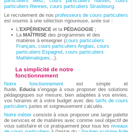
particuliers Metz
,
cours particuliers Nantes
,
cours
particuliers Rennes
,
cours particuliers Strasbourg
.
Le recrutement de nos
professeurs de cours particuliers
est soumis à une sélection rigoureuse, axée sur :
L'
EXPÉRIENCE
et
la
PÉDAGOGIE
;
La
MAÎTRISE
des programmes et des
matières à enseigner (
cours particuliers
Français
,
cours particuliers Anglais
,
cours
particuliers Espagnol
,
cours particuliers
Mathématiques
...).
La simplicité de notre
fonctionnement
Notre fonctionnement
est simple et
fluide
. Educia
s’engage à vous proposer des solutions
pédagogiques sur mesure, bien adaptées à vos envies,
vos horaires et à votre budget avec des
tarifs de cours
partculiers
justes et soigneusement calculés.
Notre métier
consiste à vous proposer une large palette
de services et de matières avec comme seul objectif de
vous satisfaire et ce pratiquement pour tous les
niveaux
de cours particuliers
à l'instar du :
Soutien scolaire Aide