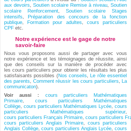
aux devoirs
,
Soutien scolaire R
emise à niveau
,
Soutien
scolaire Renforcement
,
Soutien scolaire S
tages
intensifs
,
Préparation des concours de la fonction
publique
,
Formation pour adultes
,
cours particuliers
CPF
etc.
Notre expérience est le gage de notre
savoir-faire
Nous vous proposons aussi de partager avec vous
notre expérience et les témoignages de réussite, ainsi
que des conseils sur la manière de procéder avec
les cours particuliers pour obtenir les résultats les plus
satisfaisants possibles (
Nos conseils
,
Le rôle essentiel
des parents
,
Comment réussir les cours particuliers
,
La
communicaton
).
Voir aussi :
cours
particuliers
Mathématiques
Primaire
,
cours
particuliers
Mathématiques
Collège
,
cours
particuliers
Mathématiques Lycée
,
cours
particuliers Mathématiques supérieur
,
cours
particuliers
Français Primaire
,
cours
particuliers
Fr
cours particuliers Anglais Primaire
,
cours particuliers
Anglais Collège
,
cours particuliers Anglais Lycée
,
cours