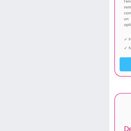
l'
rem
com
un 
opt
✓ H
✓ N
De