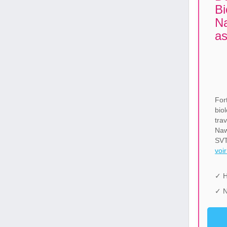
Bi
Na
as
For
bio
tra
Naw
SVT
voir
✓ H
✓ N