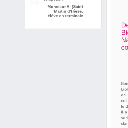
Monsieur A. (Saint
Martin d'Hères,
élève en terminale
De
Bi
Na
co
Bén
Bio
en 
coi
le 
il 
var
cla