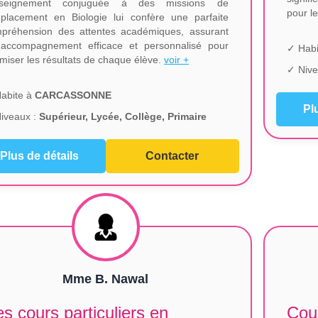
enseignement conjuguée à des missions de
pour l
placement en Biologie lui confère une parfaite
préhension des attentes académiques, assurant
accompagnement efficace et personnalisé pour
✓ Habi
imiser les résultats de chaque élève.
voir +
✓ Nive
abite à
CARCASSONNE
Pl
iveaux :
Supérieur, Lycée, Collège, Primaire
Plus de détails
Contacter
Mme B. Nawal
s cours particuliers en
Cour