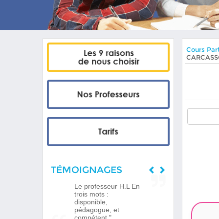
Cours Part
CARCAS
TÉMOIGNAGES
Le professeur H.L En
trois mots :
disponible,
pédagogue, et
compétent."