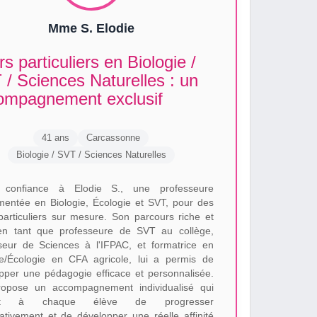
Mme S. Elodie
s particuliers en Biologie /
/ Sciences Naturelles : un
ompagnement exclusif
41 ans
Carcassonne
Biologie / SVT / Sciences Naturelles
s confiance à Elodie S., une professeure
mentée en Biologie, Écologie et SVT, pour des
particuliers sur mesure. Son parcours riche et
en tant que professeure de SVT au collège,
seur de Sciences à l'IFPAC, et formatrice en
ie/Écologie en CFA agricole, lui a permis de
pper une pédagogie efficace et personnalisée.
ropose un accompagnement individualisé qui
et à chaque élève de progresser
icativement et de développer une réelle affinité