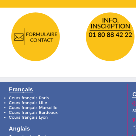
Français
C
Cours français Paris
Cours français Lille
Cours français Marseille
s
Cours français Bordeaux
Cours français Lyon
P
Anglais