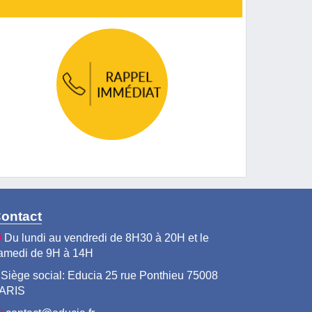
ontact
Du lundi au vendredi de 8H30 à 20H et le
amedi de 9H à 14H
Siège social: Educia 25 rue Ponthieu 75008
ARIS