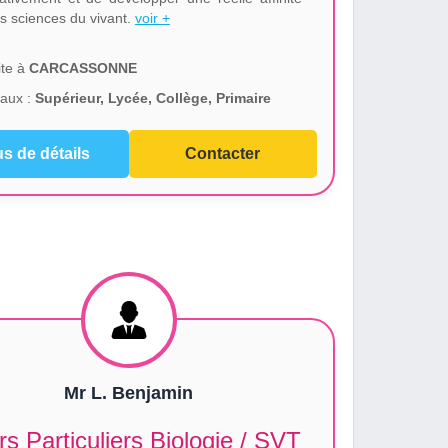
es sciences du vivant.
voir +
te à
CARCASSONNE
aux :
Supérieur, Lycée, Collège, Primaire
us de détails
Contacter
Mr L. Benjamin
s Particuliers Biologie / SVT