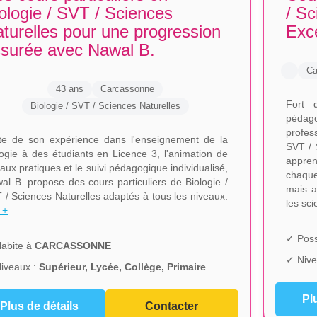
ologie / SVT / Sciences
/ Sc
turelles pour une progression
Exce
surée avec Nawal B.
Ca
43 ans
Carcassonne
Fort 
Biologie / SVT / Sciences Naturelles
pédago
profess
te de son expérience dans l'enseignement de la
SVT / S
logie à des étudiants en Licence 3, l'animation de
appren
vaux pratiques et le suivi pédagogique individualisé,
chaque
al B. propose des cours particuliers de Biologie /
mais a
 / Sciences Naturelles adaptés à tous les niveaux.
les sci
 +
✓ Poss
abite à
CARCASSONNE
✓ Nive
iveaux :
Supérieur, Lycée, Collège, Primaire
Pl
Plus de détails
Contacter