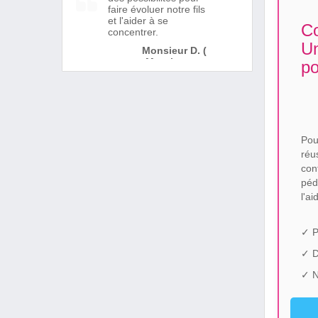
faire évoluer notre fils
et l'aider à se
Co
concentrer.
U
Monsieur D. (
Montigny en
po
Ostrevent )
Pou
réu
co
péd
l'ai
✓ P
✓ 
✓ N