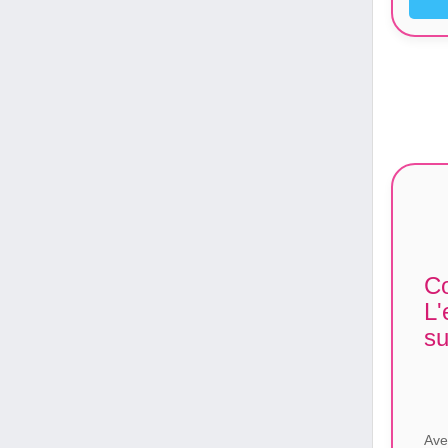
Co
L'
s
Ave