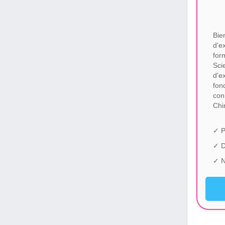
Bie
d'e
for
Sci
d'e
fon
con
Chi
✓ P
✓ 
✓ N