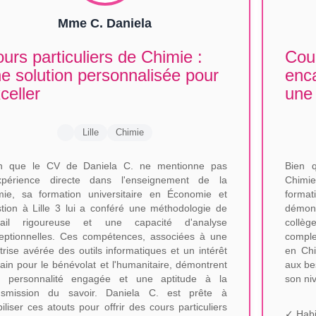
Mme C. Daniela
urs particuliers de Chimie :
Cour
e solution personnalisée pour
enc
celler
une 
Lille
Chimie
n que le CV de Daniela C. ne mentionne pas
Bien q
xpérience directe dans l'enseignement de la
Chimi
mie, sa formation universitaire en Économie et
format
tion à Lille 3 lui a conféré une méthodologie de
démont
vail rigoureuse et une capacité d'analyse
collèg
eptionnelles. Ces compétences, associées à une
complex
trise avérée des outils informatiques et un intérêt
en Chi
tain pour le bénévolat et l'humanitaire, démontrent
aux be
 personnalité engagée et une aptitude à la
son ni
nsmission du savoir. Daniela C. est prête à
iliser ces atouts pour offrir des cours particuliers
✓ Habi