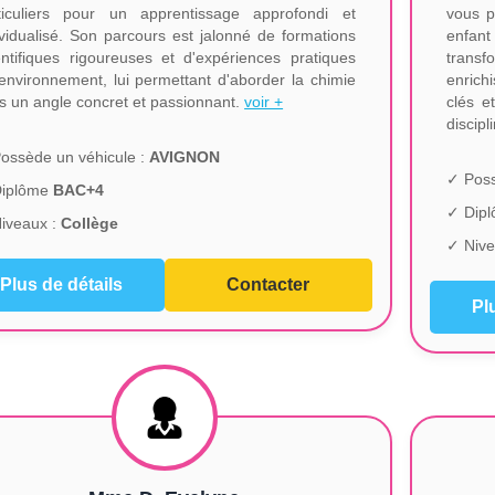
ticuliers pour un apprentissage approfondi et
vous p
ividualisé. Son parcours est jalonné de formations
enfant
entifiques rigoureuses et d'expériences pratiques
trans
environnement, lui permettant d'aborder la chimie
enrichi
s un angle concret et passionnant.
voir +
clés e
discipl
ossède un véhicule :
AVIGNON
✓ Poss
Diplôme
BAC+4
✓ Dip
iveaux :
Collège
✓ Nive
Plus de détails
Contacter
Pl