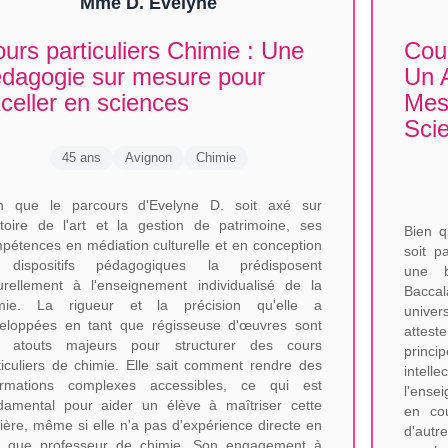
Mme D. Evelyne
urs particuliers Chimie : Une
Cour
dagogie sur mesure pour
Un 
celler en sciences
Mesu
Sci
45 ans
Avignon
Chimie
n que le parcours d'Evelyne D. soit axé sur
istoire de l'art et la gestion de patrimoine, ses
Bien q
pétences en médiation culturelle et en conception
soit p
 dispositifs pédagogiques la prédisposent
une b
urellement à l'enseignement individualisé de la
Baccal
mie. La rigueur et la précision qu'elle a
univer
eloppées en tant que régisseuse d'œuvres sont
attes
 atouts majeurs pour structurer des cours
princi
ticuliers de chimie. Elle sait comment rendre des
intell
ormations complexes accessibles, ce qui est
l'ense
damental pour aider un élève à maîtriser cette
en cou
ière, même si elle n'a pas d'expérience directe en
d'autr
t que professeur de chimie. Son engagement à