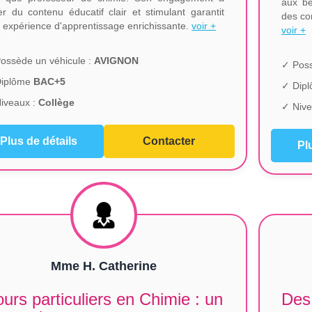
aux be
er du contenu éducatif clair et stimulant garantit
des co
 expérience d'apprentissage enrichissante.
voir +
voir +
ossède un véhicule :
AVIGNON
✓ Poss
Diplôme
BAC+5
✓ Dip
iveaux :
Collège
✓ Nive
Plus de détails
Contacter
Pl
Mme H. Catherine
urs particuliers en Chimie : un
Des 