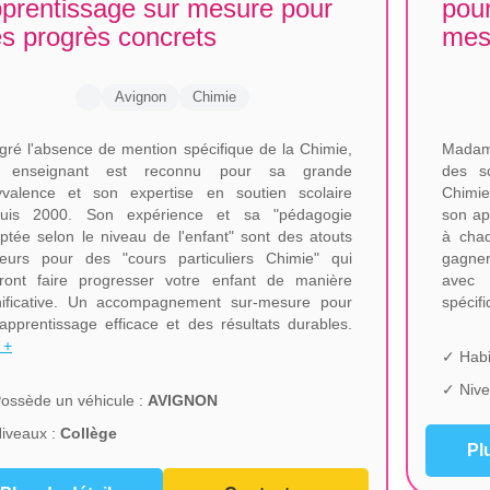
prentissage sur mesure pour
pour
s progrès concrets
mes
Avignon
Chimie
gré l'absence de mention spécifique de la Chimie,
Madame
t enseignant est reconnu pour sa grande
des sc
yvalence et son expertise en soutien scolaire
Chimie
uis 2000. Son expérience et sa "pédagogie
son ap
ptée selon le niveau de l'enfant" sont des atouts
à chaq
eurs pour des "cours particuliers Chimie" qui
gagner
ront faire progresser votre enfant de manière
avec 
nificative. Un accompagnement sur-mesure pour
spécif
apprentissage efficace et des résultats durables.
 +
✓ Habi
✓ Nive
ossède un véhicule :
AVIGNON
iveaux :
Collège
Pl