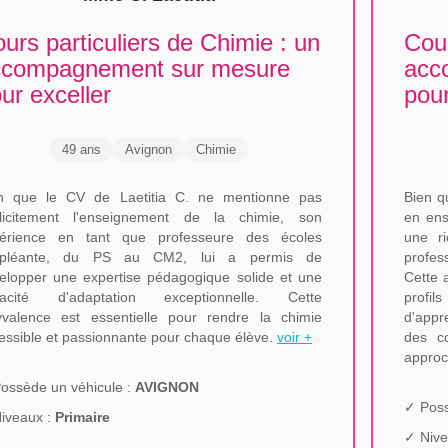
urs particuliers de Chimie : un
Cour
ccompagnement sur mesure
acc
ur exceller
pou
49 ans
Avignon
Chimie
n que le CV de Laetitia C. ne mentionne pas
Bien q
licitement l'enseignement de la chimie, son
en ens
érience en tant que professeure des écoles
une r
ppléante, du PS au CM2, lui a permis de
profes
elopper une expertise pédagogique solide et une
Cette 
pacité d'adaptation exceptionnelle. Cette
profil
yvalence est essentielle pour rendre la chimie
d'appr
essible et passionnante pour chaque élève.
voir +
des co
approc
ossède un véhicule :
AVIGNON
✓ Poss
iveaux :
Primaire
✓ Nive