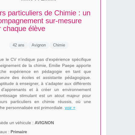
s particuliers de Chimie : un
ompagnement sur-mesure
r chaque élève
42 ans
Avignon
Chimie
ue le CV n'indique pas d'expérience spécifique
eignement de la chimie, Emilie Paepe apporte
iche expérience en pédagogie en tant que
seure des écoles et assistante pédagogique.
aptitude à enseigner, à s'adapter aux différents
s d'apprenants et à créer un environnement
entissage stimulant est un atout majeur pour
urs particuliers en chimie réussis, où une
he personnalisée est primordiale.
voir +
ède un véhicule :
AVIGNON
aux :
Primaire