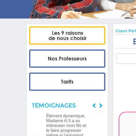
Cours Part
TÉMOIGNAGES
Élément dynamique,
Madame A.S a su
intéresser mon fils et
le faire progresser
même si l'espagnol