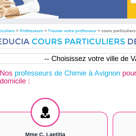
iculiers
>
Professeurs
>
Trouver votre professeur
> cours particulie
EDUCIA
COURS PARTICULIERS
DE
Nos
professeurs de Chimie à Avignon
pou
domicile :
Mme C. Laetitia