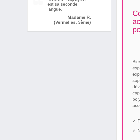
est sa seconde
langue.
Co
Madame R.
a
(Vermelles, 3ème)
po
Bie
exp
exp
su
dév
ca
pol
acc
✓ P
✓ N