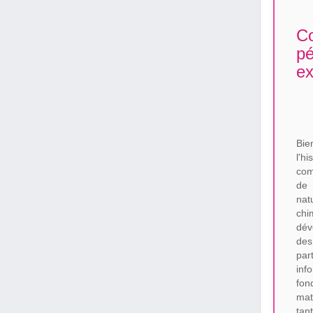
Co
pé
ex
Bie
l'h
com
de
nat
chi
dév
des
par
inf
fon
mat
tan