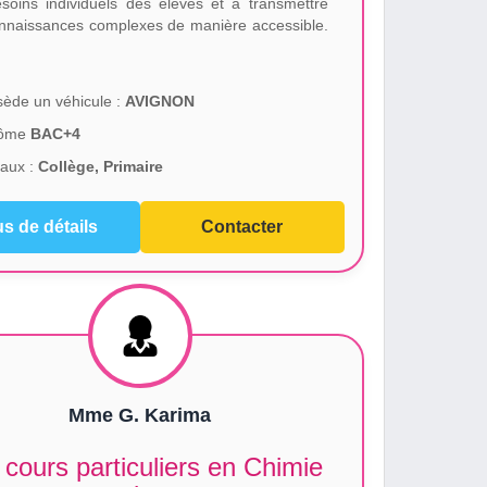
soins individuels des élèves et à transmettre
nnaissances complexes de manière accessible.
ède un véhicule :
AVIGNON
lôme
BAC+4
aux :
Collège, Primaire
us de détails
Contacter
Mme G. Karima
cours particuliers en Chimie