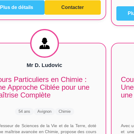
Plus de détails
Contacter
Pl
Mr D. Ludovic
urs Particuliers en Chimie :
Cour
e Approche Ciblée pour une
Une
îtrise Complète
une 
54 ans
Avignon
Chimie
fesseur de Sciences de la Vie et de la Terre, doté
Avec u
ne maîtrise avancée en Chimie, propose des cours
et une