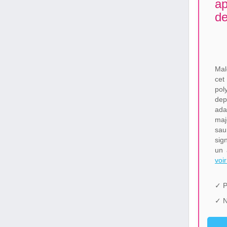
ap
de
Mal
ce
pol
dep
ada
maj
sau
sig
un 
voir
✓ P
✓ N