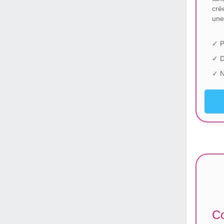
cré
une
✓ P
✓ 
✓ N
Co