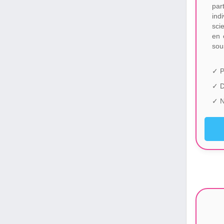
par
ind
sci
en 
sou
✓ P
✓ 
✓ N