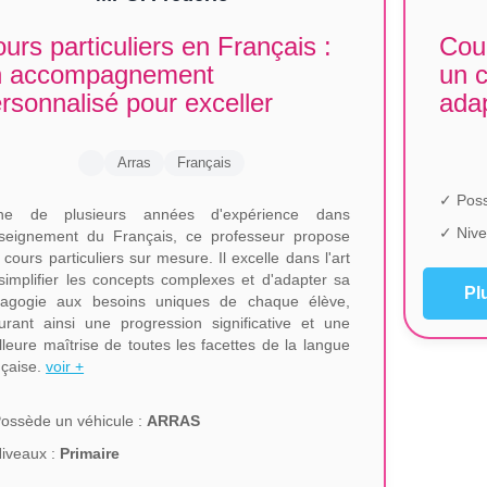
urs particuliers en Français :
Cour
n accompagnement
un c
rsonnalisé pour exceller
ada
Arras
Français
✓ Poss
che de plusieurs années d'expérience dans
✓ Nive
nseignement du Français, ce professeur propose
 cours particuliers sur mesure. Il excelle dans l'art
simplifier les concepts complexes et d'adapter sa
Pl
agogie aux besoins uniques de chaque élève,
urant ainsi une progression significative et une
lleure maîtrise de toutes les facettes de la langue
nçaise.
voir +
ossède un véhicule :
ARRAS
iveaux :
Primaire