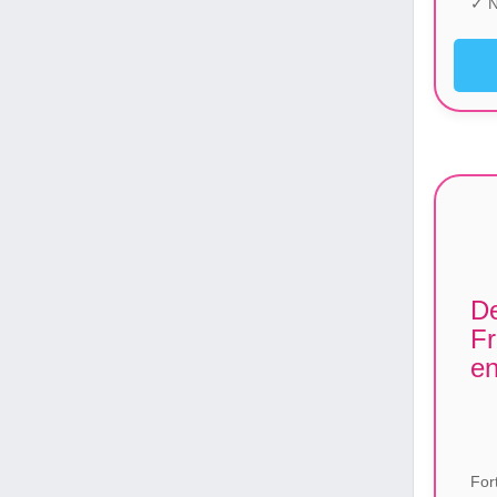
✓ N
De
Fr
en
For