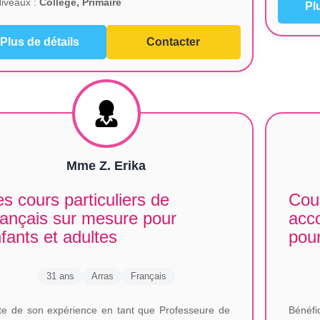
iveaux :
Collège, Primaire
Pl
Plus de détails
Contacter
Mme Z. Erika
s cours particuliers de
Cour
ançais sur mesure pour
acc
fants et adultes
pour
31 ans
Arras
Français
te de son expérience en tant que Professeure de
Bénéfi