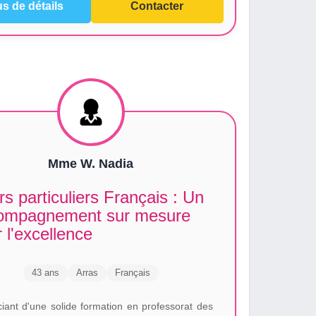
us de détails
Contacter
Mme W. Nadia
s particuliers Français : Un
ompagnement sur mesure
 l'excellence
43 ans
Arras
Français
ciant d'une solide formation en professorat des