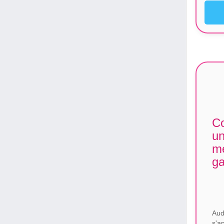
Co
u
me
ga
Aud
s'a