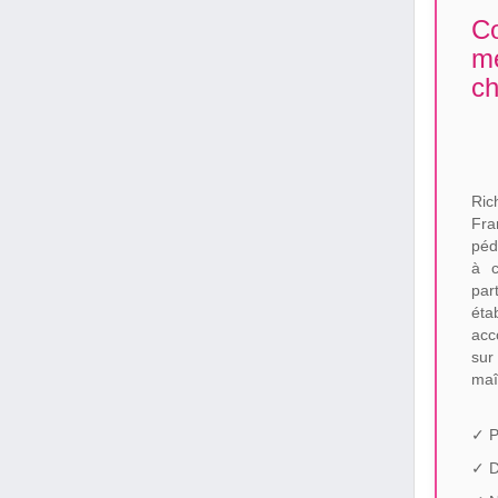
Co
me
ch
Ric
Fra
péd
à c
par
éta
acc
sur
maî
✓ P
✓ 