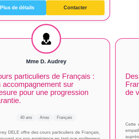
Plus de détails
Contacter
Mme D. Audrey
urs particuliers de Français :
Des 
n accompagnement sur
Fran
sure pour une progression
de v
rantie.
40 ans
Arras
Français
Cette 
empath
rey DELE offre des cours particuliers de Français,
auprès
ppuyant sur son expérience en tant que professeur