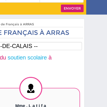
s de Français à ARRAS
 FRANÇAIS À ARRAS
 du
soutien scolaire
à
Mme . L a t i f a