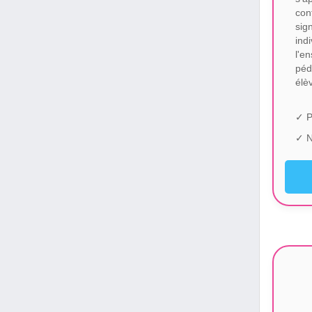
con
sig
in
l'
pé
élè
✓ P
✓ N