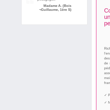
Madame A. (Bois
Co
¬Guillaume, 1ère S)
u
pe
Ri
l'e
des
de 
péd
ass
mei
fra
✓ P
✓ N