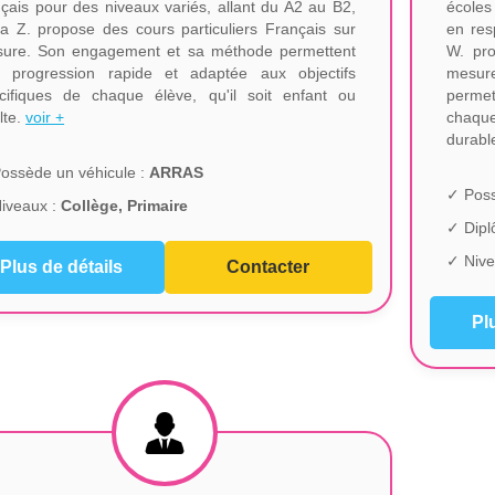
nçais pour des niveaux variés, allant du A2 au B2,
écoles
ka Z. propose des cours particuliers Français sur
en res
ure. Son engagement et sa méthode permettent
W. pro
 progression rapide et adaptée aux objectifs
mesur
cifiques de chaque élève, qu'il soit enfant ou
perme
lte.
voir +
chaque
durabl
ossède un véhicule :
ARRAS
✓ Poss
iveaux :
Collège, Primaire
✓ Dip
✓ Nive
Plus de détails
Contacter
Pl