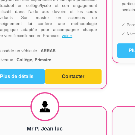
partic
tractuel en collège/lycée et son engagement
scolai
nificatif dans l'aide aux devoirs et les cours
dividuels. Son master en sciences de
enseignement lui confère une méthodologie
✓ Poss
dagogique adaptée pour accompagner chaque
✓ Nive
ve vers l'excellence en Français.
voir +
Pl
ossède un véhicule :
ARRAS
iveaux :
Collège, Primaire
Plus de détails
Contacter
Mr P. Jean luc