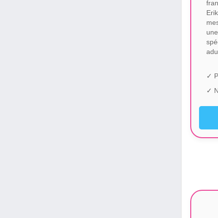
fra
Eri
mes
une
spé
adu
✓ P
✓ N