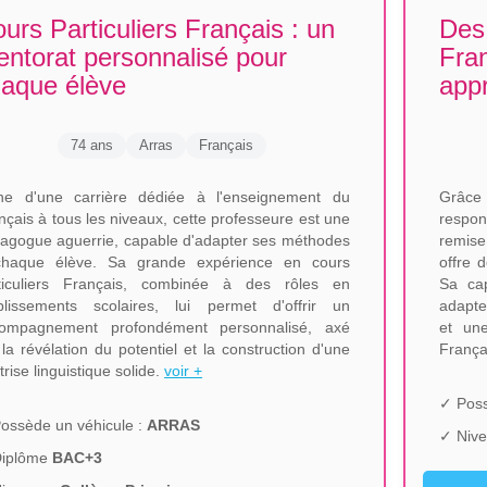
urs Particuliers Français : un
Des 
ntorat personnalisé pour
Fra
aque élève
app
74 ans
Arras
Français
he d'une carrière dédiée à l'enseignement du
Grâce
nçais à tous les niveaux, cette professeure est une
respon
agogue aguerrie, capable d'adapter ses méthodes
remise
haque élève. Sa grande expérience en cours
offre 
ticuliers Français, combinée à des rôles en
Sa cap
blissements scolaires, lui permet d'offrir un
adapte
ompagnement profondément personnalisé, axé
et une
 la révélation du potentiel et la construction d'une
França
trise linguistique solide.
voir +
✓ Poss
ossède un véhicule :
ARRAS
✓ Nive
Diplôme
BAC+3