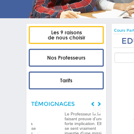
Cours Part
ED
TÉMOIGNAGES
Le Professeur M.M
faisant preuve d'une
forte implication. Elle
se sent vraiment
investie d'une mission