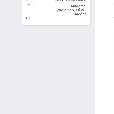
Madame G.
(Violaines, élève de
seconde)