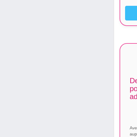
De
po
a
Ave
aup