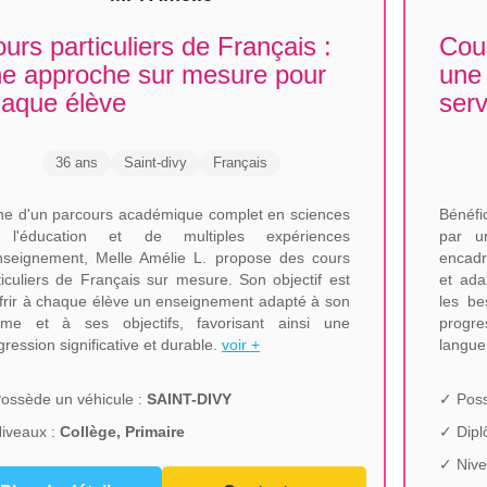
urs particuliers de Français :
Cour
e approche sur mesure pour
une
aque élève
serv
36 ans
Saint-divy
Français
he d'un parcours académique complet en sciences
Bénéfi
 l'éducation et de multiples expériences
par u
nseignement, Melle Amélie L. propose des cours
encadr
ticuliers de Français sur mesure. Son objectif est
et ada
ffrir à chaque élève un enseignement adapté à son
les be
hme et à ses objectifs, favorisant ainsi une
progre
gression significative et durable.
voir +
langue
ossède un véhicule :
SAINT-DIVY
✓ Poss
iveaux :
Collège, Primaire
✓ Dip
✓ Nive