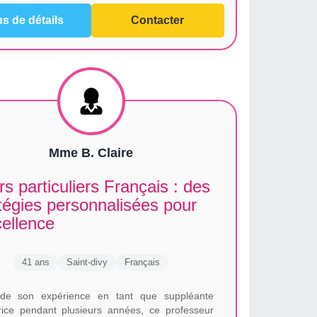
us de détails
Contacter
Mme B. Claire
s particuliers Français : des
tégies personnalisées pour
cellence
41 ans
Saint-divy
Français
 de son expérience en tant que suppléante
utrice pendant plusieurs années, ce professeur