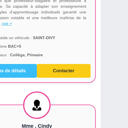
t que professeur-stagiaire et professeure à
le. Sa capacité à adapter son enseignement
yles d'apprentissage individuels garantit une
ssion notable et une meilleure maîtrise de la
.
voir +
ède un véhicule :
SAINT-DIVY
lôme
BAC+5
aux :
Collège, Primaire
us de détails
Contacter
Mme . Cindy