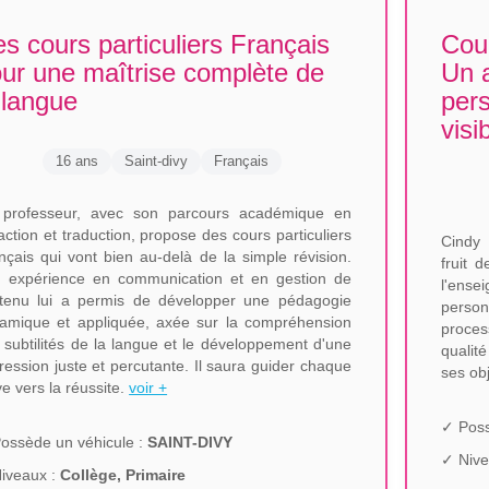
s cours particuliers Français
Cour
ur une maîtrise complète de
Un 
 langue
pers
visi
16 ans
Saint-divy
Français
professeur, avec son parcours académique en
action et traduction, propose des cours particuliers
Cindy 
nçais qui vont bien au-delà de la simple révision.
fruit 
 expérience en communication et en gestion de
l'ense
tenu lui a permis de développer une pédagogie
person
amique et appliquée, axée sur la compréhension
proces
 subtilités de la langue et le développement d'une
qualit
ression juste et percutante. Il saura guider chaque
ses ob
ve vers la réussite.
voir +
✓ Poss
ossède un véhicule :
SAINT-DIVY
✓ Nive
iveaux :
Collège, Primaire