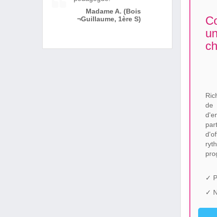
Madame A. (Bois
Co
¬Guillaume, 1ère S)
un
ch
Ric
de
d'e
par
d'o
ryt
pro
✓ P
✓ N