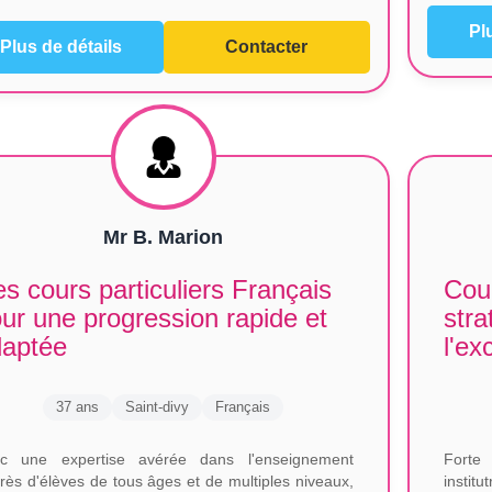
Pl
Plus de détails
Contacter
Mr B. Marion
s cours particuliers Français
Cour
ur une progression rapide et
stra
daptée
l'ex
37 ans
Saint-divy
Français
c une expertise avérée dans l'enseignement
Forte
rès d'élèves de tous âges et de multiples niveaux,
instit