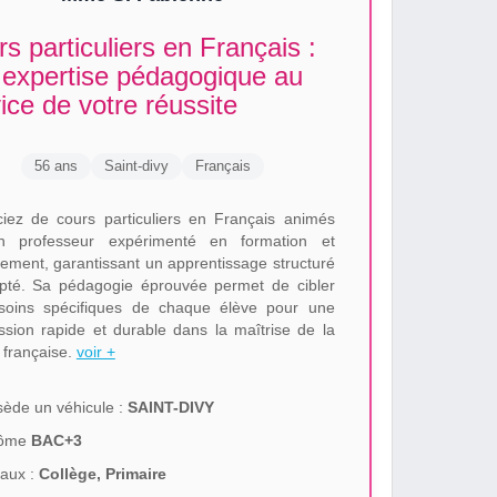
s particuliers en Français :
 expertise pédagogique au
ice de votre réussite
56 ans
Saint-divy
Français
ciez de cours particuliers en Français animés
n professeur expérimenté en formation et
ement, garantissant un apprentissage structuré
pté. Sa pédagogie éprouvée permet de cibler
soins spécifiques de chaque élève pour une
ssion rapide et durable dans la maîtrise de la
 française.
voir +
ède un véhicule :
SAINT-DIVY
lôme
BAC+3
aux :
Collège, Primaire