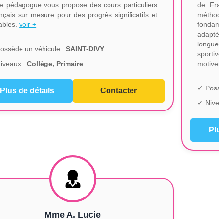
te pédagogue vous propose des cours particuliers
de Fr
nçais sur mesure pour des progrès significatifs et
méthod
ables.
voir +
fondam
adapté
longue
ossède un véhicule :
SAINT-DIVY
sporti
iveaux :
Collège, Primaire
motive
✓ Poss
Plus de détails
Contacter
✓ Nive
Pl
Mme A. Lucie