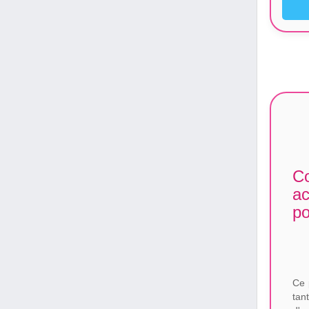
Co
a
po
Ce 
tan