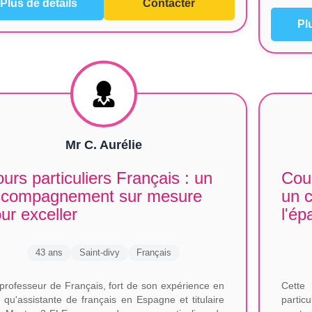
Plus de détails
Contacter
Pl
Mr C. Aurélie
urs particuliers Français : un
Cour
ccompagnement sur mesure
un c
ur exceller
l'é
43 ans
Saint-divy
Français
professeur de Français, fort de son expérience en
Cette
t qu'assistante de français en Espagne et titulaire
partic