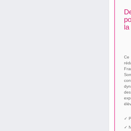
De
po
la
Ce 
réd
Fra
Son
con
dyn
des
exp
élè
✓ P
✓ N