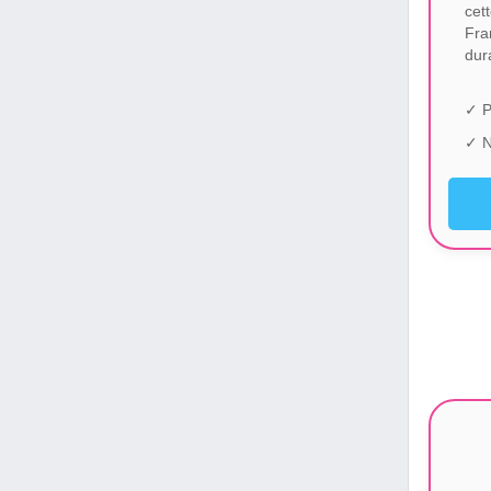
cet
Fra
dur
✓ P
✓ N