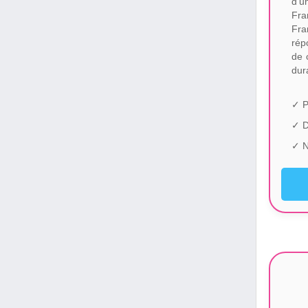
d'u
Fra
Fra
rép
de 
dur
✓ P
✓ 
✓ N