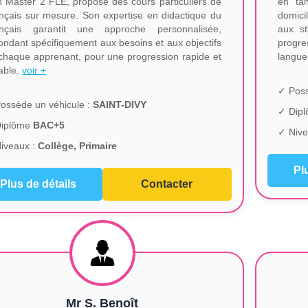
n Master 2 FLE, propose des cours particuliers de
en tan
nçais sur mesure. Son expertise en didactique du
domici
nçais garantit une approche personnalisée,
aux st
ondant spécifiquement aux besoins et aux objectifs
progre
chaque apprenant, pour une progression rapide et
langue
able.
voir +
✓ Poss
ossède un véhicule :
SAINT-DIVY
✓ Dip
Diplôme
BAC+5
✓ Nive
iveaux :
Collège, Primaire
Pl
Plus de détails
Contacter
Mr S. Benoît