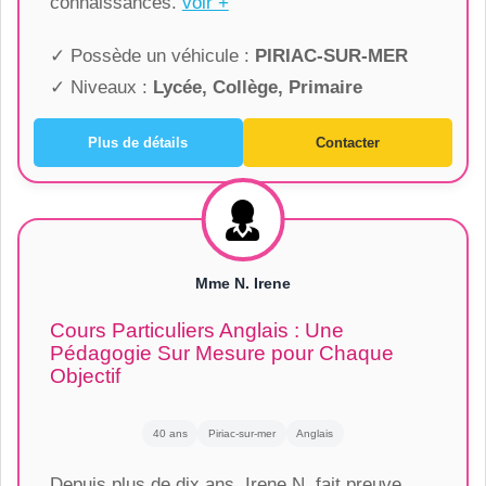
connaissances.
voir +
✓ Possède un véhicule :
PIRIAC-SUR-MER
✓ Niveaux :
Lycée, Collège, Primaire
Plus de détails
Contacter
Mme N. Irene
Cours Particuliers Anglais : Une
Pédagogie Sur Mesure pour Chaque
Objectif
40 ans
Piriac-sur-mer
Anglais
Depuis plus de dix ans, Irene N. fait preuve