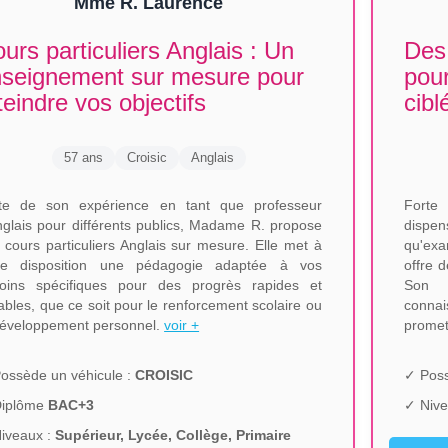
Mme R. Laurence
urs particuliers Anglais : Un
Des 
seignement sur mesure pour
pour
teindre vos objectifs
cibl
57 ans
Croisic
Anglais
te de son expérience en tant que professeur
Forte
nglais pour différents publics, Madame R. propose
dispen
 cours particuliers Anglais sur mesure. Elle met à
qu'exa
re disposition une pédagogie adaptée à vos
offre d
oins spécifiques pour des progrès rapides et
Son e
ables, que ce soit pour le renforcement scolaire ou
connai
développement personnel.
voir +
promet
ossède un véhicule :
CROISIC
✓ Poss
Diplôme
BAC+3
✓ Nive
iveaux :
Supérieur, Lycée, Collège, Primaire