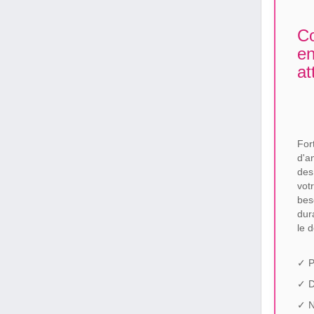
Co
en
at
For
d'a
des
vot
bes
dur
le 
✓ P
✓ 
✓ N