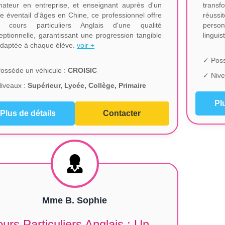
mateur en entreprise, et enseignant auprès d'un
transf
ge éventail d'âges en Chine, ce professionnel offre
réus
 cours particuliers Anglais d'une qualité
person
eptionnelle, garantissant une progression tangible
linguis
adaptée à chaque élève.
voir +
✓ Poss
ossède un véhicule :
CROISIC
✓ Nive
iveaux :
Supérieur, Lycée, Collège, Primaire
Pl
Plus de détails
Contacter
Mme B. Sophie
urs Particuliers Anglais : Un