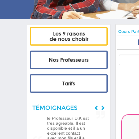
Cours Part
TÉMOIGNAGES
le Professeur D.K est
très agréable. Il est
disponible et il a un
excellent contact
avec mon fils et il a