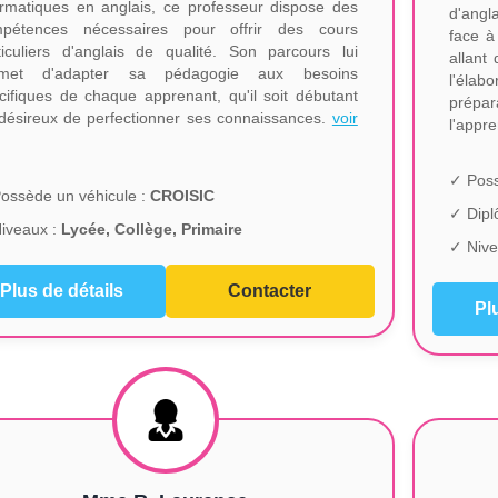
ormatiques en anglais, ce professeur dispose des
d'angl
pétences nécessaires pour offrir des cours
face à
ticuliers d'anglais de qualité. Son parcours lui
allant
rmet d'adapter sa pédagogie aux besoins
l'éla
cifiques de chaque apprenant, qu'il soit débutant
prépa
désireux de perfectionner ses connaissances.
voir
l'appre
✓ Poss
ossède un véhicule :
CROISIC
✓ Dip
iveaux :
Lycée, Collège, Primaire
✓ Nive
Plus de détails
Contacter
Pl