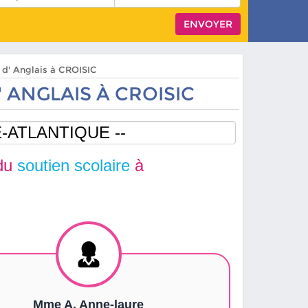
s d' Anglais à CROISIC
' ANGLAIS À CROISIC
du
soutien scolaire
à
Mme A. Anne-laure