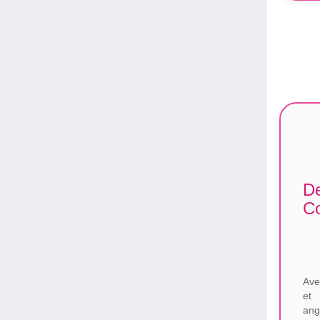
De
Co
Ave
et 
ang