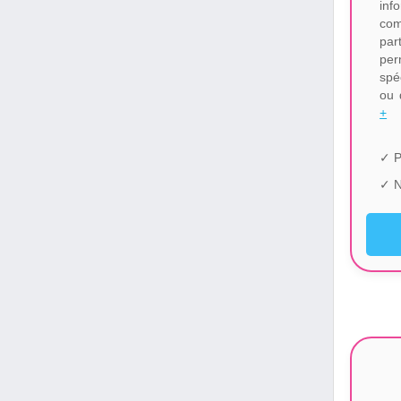
inf
com
par
pe
spé
ou 
+
✓ P
✓ N