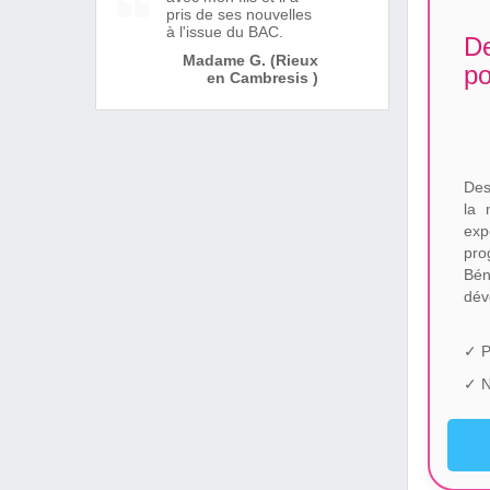
pris de ses nouvelles
à l'issue du BAC.
De
Madame G. (Rieux
po
en Cambresis )
Des
la 
ex
pro
Bén
dév
✓ P
✓ N