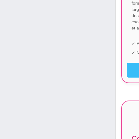
for
lar
des
exc
et 
✓ P
✓ N
Co