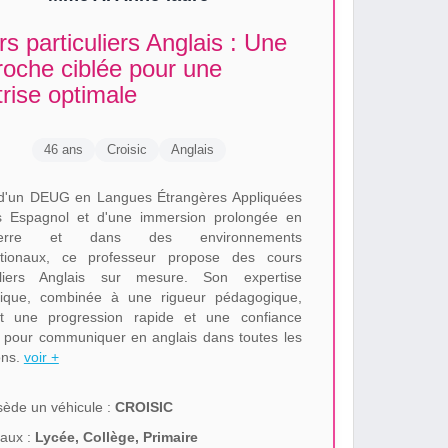
s particuliers Anglais : Une
roche ciblée pour une
rise optimale
46 ans
Croisic
Anglais
d'un DEUG en Langues Étrangères Appliquées
s Espagnol et d'une immersion prolongée en
eterre et dans des environnements
ationaux, ce professeur propose des cours
culiers Anglais sur mesure. Son expertise
stique, combinée à une rigueur pédagogique,
it une progression rapide et une confiance
 pour communiquer en anglais dans toutes les
ons.
voir +
ède un véhicule :
CROISIC
aux :
Lycée, Collège, Primaire