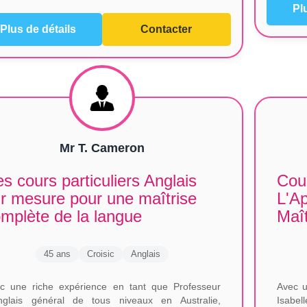
Pl
Plus de détails
Contacter
Mr T. Cameron
s cours particuliers Anglais
Cour
r mesure pour une maîtrise
L'A
mplète de la langue
Maî
45 ans
Croisic
Anglais
c une riche expérience en tant que Professeur
Avec u
nglais général de tous niveaux en Australie,
Isabell