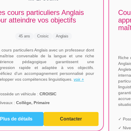
s cours particuliers Anglais
Cour
ur atteindre vos objectifs
app
maît
45 ans
Croisic
Anglais
 cours particuliers Anglais avec un professeur dont
maîtrise convenable de la langue et une riche
Riche 
périence pédagogique garantissent une
Anglai
gression rapide et adaptée à vos objectifs.
Angl
éficiez d'un accompagnement personnalisé pour
intern
elopper vos compétences linguistiques.
voir +
parti
lingui
garant
ossède un véhicule :
CROISIC
accrue
iveaux :
Collège, Primaire
situati
Plus de détails
Contacter
✓ Poss
✓ Nive