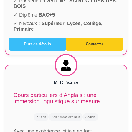
✓ Possède un véhicule :
SAINT-GILDAS-DES-
BOIS
✓ Diplôme
BAC+5
✓ Niveaux :
Supérieur, Lycée, Collège,
Primaire
Plus de détails
Contacter
Mr P. Patrice
Cours particuliers d'Anglais : une
immersion linguistique sur mesure
77 ans
Saint-gildas-des-bois
Anglais
Avec une expérience initiale en tant