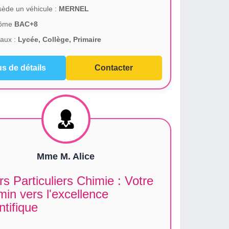
ède un véhicule :
MERNEL
lôme
BAC+8
aux :
Lycée, Collège, Primaire
us de détails
Contacter
Mme M. Alice
s Particuliers Chimie : Votre
in vers l'excellence
ntifique