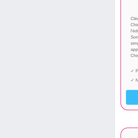
Clé
Chi
l'é
Son
sim
app
Chi
✓ P
✓ N