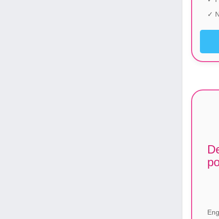
✓ N
De
po
Eng