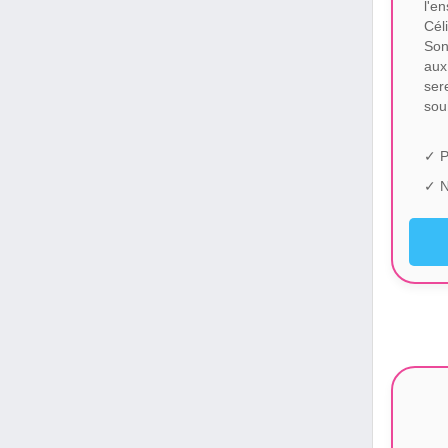
l'e
Cél
Son
aux
ser
sou
✓ P
✓ N