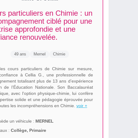
s particuliers en Chimie : un
ompagnement ciblé pour une
rise approfondie et une
iance renouvelée.
49 ans
Mernel
Chimie
es cours particuliers de Chimie sur mesure,
 confiance à Cellia G., une professionnelle de
ignement totalisant plus de 13 ans d’expérience
n de l’Éducation Nationale. Son Baccalauréat
fique, avec l'option physique-chimie, lui confère
pertise solide et une pédagogie éprouvée pour
toutes les incompréhensions en Chimie.
voir +
ède un véhicule :
MERNEL
aux :
Collège, Primaire