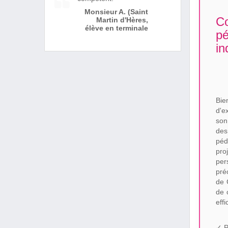
Monsieur A. (Saint
Co
Martin d'Hères,
élève en terminale
pé
in
Bie
d'e
son
des
péd
pro
per
pré
de 
de 
eff
✓ P