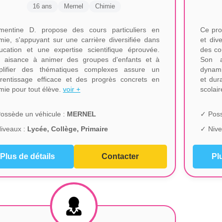
16 ans
Mernel
Chimie
mentine D. propose des cours particuliers en
Ce pro
mie, s'appuyant sur une carrière diversifiée dans
et div
ducation et une expertise scientifique éprouvée.
des cou
 aisance à animer des groupes d'enfants et à
Son a
plifier des thématiques complexes assure un
dynami
rentissage efficace et des progrès concrets en
et dur
mie pour tout élève.
voir +
scolai
ossède un véhicule :
MERNEL
✓ Poss
iveaux :
Lycée, Collège, Primaire
✓ Nive
Plus de détails
Contacter
Pl