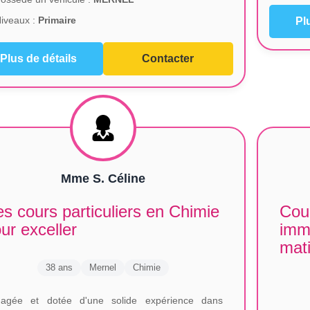
iveaux :
Primaire
Pl
Plus de détails
Contacter
Mme S. Céline
s cours particuliers en Chimie
Cour
ur exceller
imm
mati
38 ans
Mernel
Chimie
agée et dotée d'une solide expérience dans