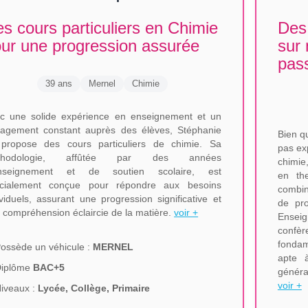
s cours particuliers en Chimie
Des 
ur une progression assurée
sur 
pas
39 ans
Mernel
Chimie
c une solide expérience en enseignement et un
agement constant auprès des élèves, Stéphanie
Bien q
propose des cours particuliers de chimie. Sa
pas ex
thodologie, affûtée par des années
chimie
enseignement et de soutien scolaire, est
en the
cialement conçue pour répondre aux besoins
combin
ividuels, assurant une progression significative et
de pro
 compréhension éclaircie de la matière.
voir +
Ensei
confèr
fondam
ossède un véhicule :
MERNEL
apte à
Diplôme
BAC+5
généra
voir +
iveaux :
Lycée, Collège, Primaire