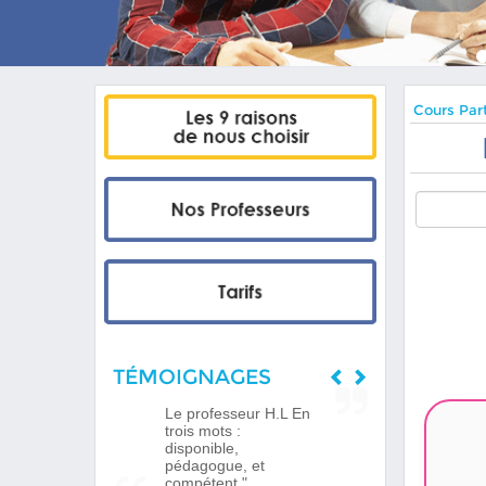
Cours Part
TÉMOIGNAGES
Le professeur H.L En
trois mots :
disponible,
pédagogue, et
compétent."