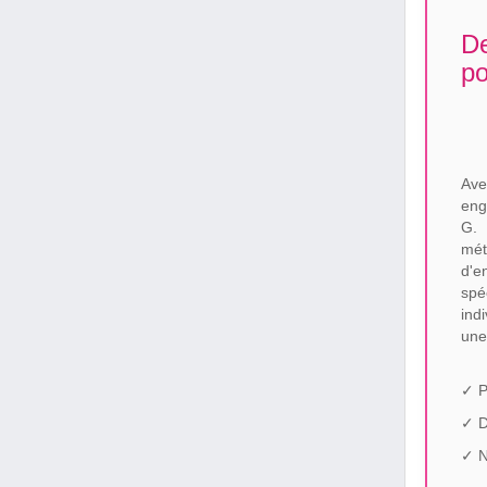
De
po
Ave
eng
G. 
mé
d'
spé
ind
une
✓ P
✓ 
✓ N