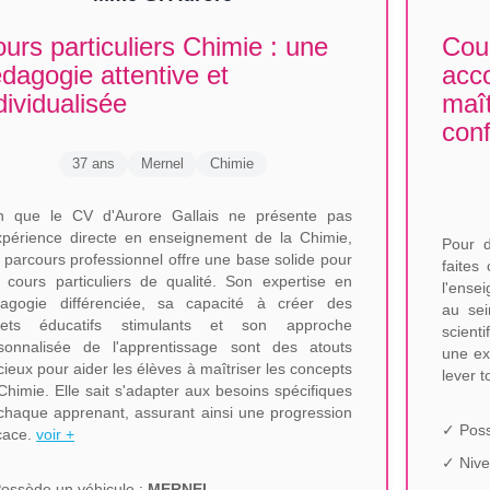
urs particuliers Chimie : une
Cour
dagogie attentive et
acc
dividualisée
maît
conf
37 ans
Mernel
Chimie
n que le CV d'Aurore Gallais ne présente pas
xpérience directe en enseignement de la Chimie,
Pour d
 parcours professionnel offre une base solide pour
faites
 cours particuliers de qualité. Son expertise en
l'ense
agogie différenciée, sa capacité à créer des
au sei
jets éducatifs stimulants et son approche
scienti
sonnalisée de l'apprentissage sont des atouts
une ex
cieux pour aider les élèves à maîtriser les concepts
lever 
Chimie. Elle sait s'adapter aux besoins spécifiques
chaque apprenant, assurant ainsi une progression
✓ Poss
icace.
voir +
✓ Nive
ossède un véhicule :
MERNEL