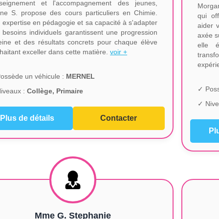
nseignement et l'accompagnement des jeunes,
Morgan
ine S. propose des cours particuliers en Chimie.
qui of
 expertise en pédagogie et sa capacité à s'adapter
aider 
 besoins individuels garantissent une progression
axée su
eine et des résultats concrets pour chaque élève
elle 
haitant exceller dans cette matière.
voir +
transf
expéri
ossède un véhicule :
MERNEL
✓ Poss
iveaux :
Collège, Primaire
✓ Nive
Plus de détails
Contacter
Pl
Mme G. Stephanie