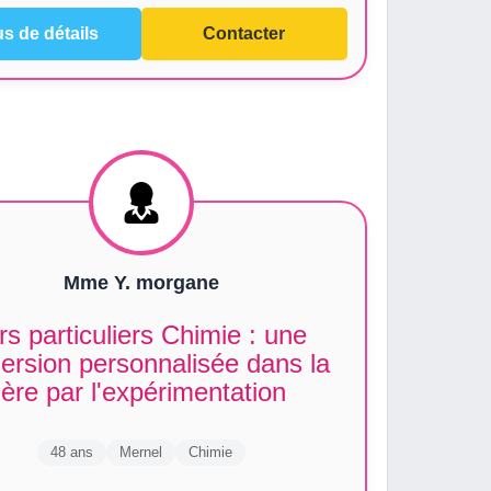
us de détails
Contacter
Mme Y. morgane
s particuliers Chimie : une
ersion personnalisée dans la
ère par l'expérimentation
48 ans
Mernel
Chimie