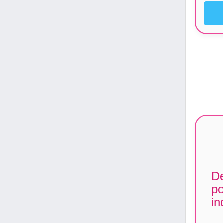
De
po
in