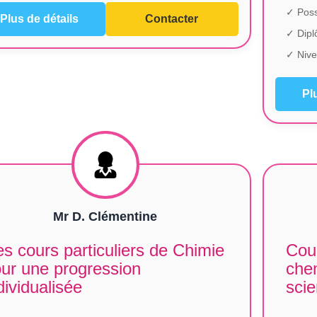
✓ Poss
Plus de détails
Contacter
✓ Dip
✓ Nive
Pl
Mr D. Clémentine
s cours particuliers de Chimie
Cour
ur une progression
chem
dividualisée
scie