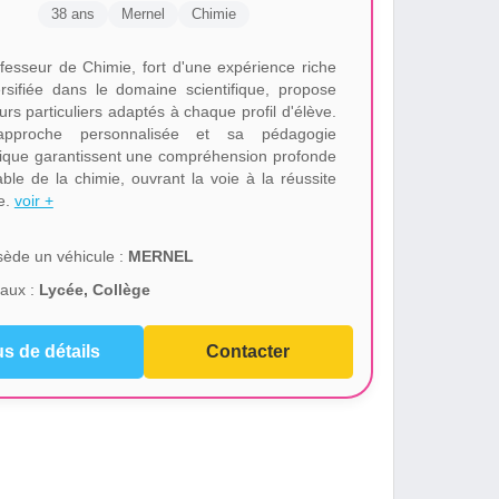
38 ans
Mernel
Chimie
fesseur de Chimie, fort d'une expérience riche
ersifiée dans le domaine scientifique, propose
rs particuliers adaptés à chaque profil d'élève.
pproche personnalisée et sa pédagogie
que garantissent une compréhension profonde
able de la chimie, ouvrant la voie à la réussite
re.
voir +
ède un véhicule :
MERNEL
aux :
Lycée, Collège
us de détails
Contacter