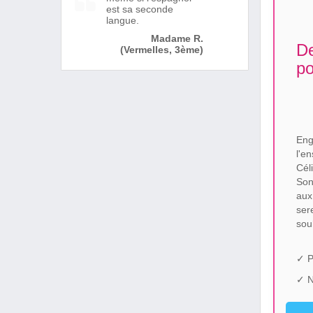
est sa seconde
langue.
Madame R.
De
(Vermelles, 3ème)
po
Eng
l'e
Cél
Son
aux
ser
sou
✓ P
✓ N