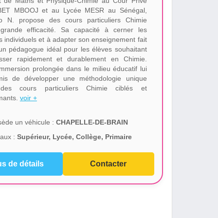
 de Maths et Physique-Chimie au Cour Privé
ET MBOOJ et au Lycée MESR au Sénégal,
o N. propose des cours particuliers Chimie
grande efficacité. Sa capacité à cerner les
s individuels et à adapter son enseignement fait
 un pédagogue idéal pour les élèves souhaitant
sser rapidement et durablement en Chimie.
immersion prolongée dans le milieu éducatif lui
mis de développer une méthodologie unique
des cours particuliers Chimie ciblés et
mants.
voir +
ède un véhicule :
CHAPELLE-DE-BRAIN
aux :
Supérieur, Lycée, Collège, Primaire
us de détails
Contacter