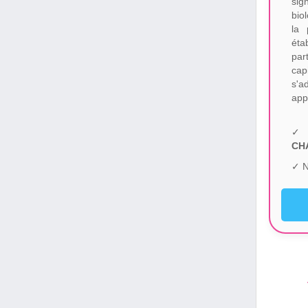
sig
bio
la
éta
par
cap
s'
app
✓ 
CH
✓ N