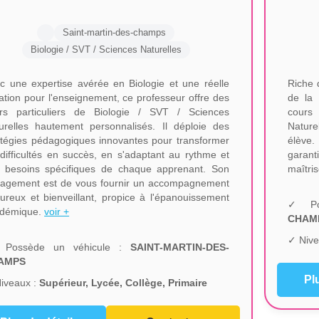
Saint-martin-des-champs
Biologie / SVT / Sciences Naturelles
c une expertise avérée en Biologie et une réelle
Riche 
ation pour l'enseignement, ce professeur offre des
de la 
rs particuliers de Biologie / SVT / Sciences
cours 
urelles hautement personnalisés. Il déploie des
Nature
atégies pédagogiques innovantes pour transformer
élève.
 difficultés en succès, en s'adaptant au rythme et
garant
 besoins spécifiques de chaque apprenant. Son
maîtris
agement est de vous fournir un accompagnement
oureux et bienveillant, propice à l'épanouissement
✓ Po
démique.
voir +
CHAM
✓ Nive
Possède un véhicule :
SAINT-MARTIN-DES-
AMPS
Pl
iveaux :
Supérieur, Lycée, Collège, Primaire