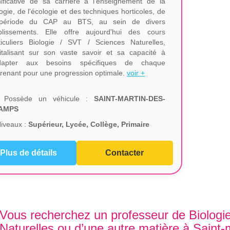
nificative de sa carrière à l'enseignement de la
logie, de l'écologie et des techniques horticoles, de
 période du CAP au BTS, au sein de divers
blissements. Elle offre aujourd'hui des cours
ticuliers Biologie / SVT / Sciences Naturelles,
italisant sur son vaste savoir et sa capacité à
adapter aux besoins spécifiques de chaque
renant pour une progression optimale.
voir +
Possède un véhicule :
SAINT-MARTIN-DES-
AMPS
iveaux :
Supérieur, Lycée, Collège, Primaire
Plus de détails
Contacter
Vous recherchez un professeur de Biologi
Naturelles ou d’une autre matière à Saint