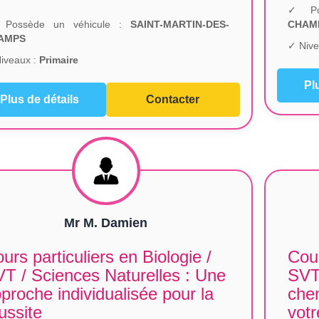
✓ Po
Possède un véhicule :
SAINT-MARTIN-DES-
CHAM
AMPS
✓ Nive
iveaux :
Primaire
Pl
Plus de détails
Contacter
Mr M. Damien
urs particuliers en Biologie /
Cour
T / Sciences Naturelles : Une
SVT 
proche individualisée pour la
chem
ussite
votr