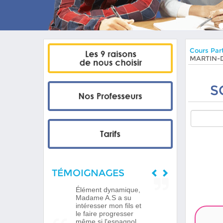
Cours Part
MARTIN-
S
TÉMOIGNAGES
Élément dynamique,
Madame A.S a su
intéresser mon fils et
le faire progresser
même si l'espagnol