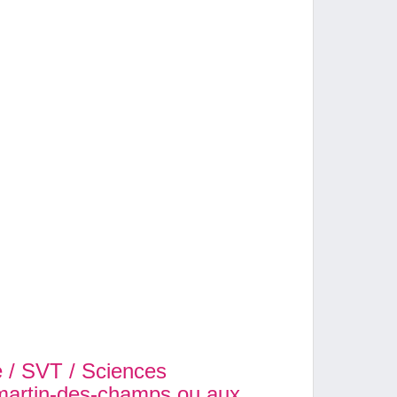
e / SVT / Sciences
-martin-des-champs ou aux