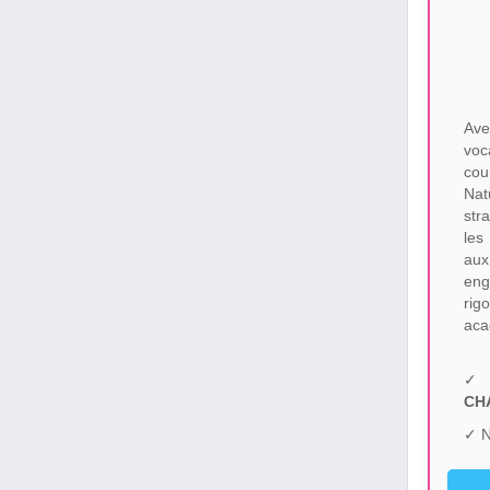
Ave
voc
cou
Nat
str
les
aux
eng
rig
aca
✓ 
CH
✓ N