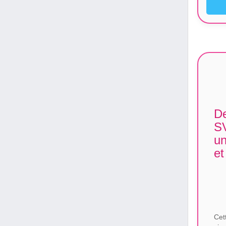
De
SV
un
et
Cet