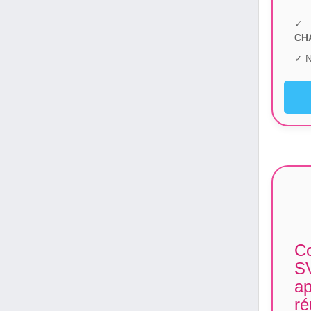
✓ 
CH
✓ N
Co
SV
ap
ré