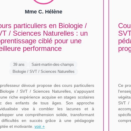
Mme C. Hélène
urs particuliers en Biologie /
Cour
T / Sciences Naturelles : un
SVT 
prentissage ciblé pour une
péd
illeure performance
prog
39 ans
Saint-martin-des-champs
Biologie / SVT / Sciences Naturelles
professeur dévoué propose des cours particuliers
Ce pro
Biologie / SVT / Sciences Naturelles, s'appuyant
l'ense
 une riche expérience acquise en stages scolaires
végéta
ec des enfants de tous âges. Son approche
SVT / 
ividualisée vise à combler les lacunes et à
accom
elopper une compréhension solide, transformant
spécif
 difficultés en succès grâce à une pédagogie
compré
ptée et motivante.
voir +