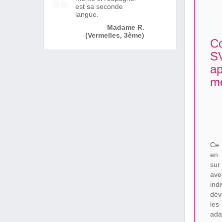
est sa seconde
langue.
Madame R.
(Vermelles, 3ème)
Co
SV
ap
me
Ce 
en 
sur
av
ind
dév
les
ada