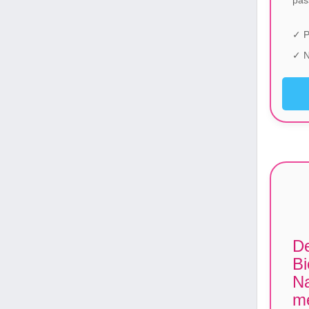
pas
✓ P
✓ N
De
Bi
Na
m