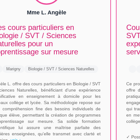
Mme L. Angèle
s cours particuliers en
Cour
ologie / SVT / Sciences
SVT 
turelles pour un
expe
prentissage sur mesure
serv
Marigny
Biologie / SVT / Sciences Naturelles
èle L. offre des cours particuliers en Biologie / SVT
Ce pro
ciences Naturelles, bénéficiant d'une expérience
offre 
nificative en enseignement à domicile pour les
prati
eaux collège et lycée. Sa méthodologie repose sur
engage
 compréhension fine des besoins individuels de
qui tr
que élève, permettant la création de programmes
en met
pprentissage sur mesure. Sa solide formation
collège
entifique lui assure une maîtrise parfaite des
ières enseignées, qu'elle transmet avec clarté et
✓ Poss