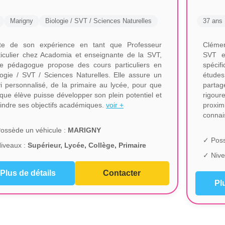
Marigny
Biologie / SVT / Sciences Naturelles
37 ans
te de son expérience en tant que Professeur
Clémen
ticulier chez Acadomia et enseignante de la SVT,
SVT et
te pédagogue propose des cours particuliers en
spécif
logie / SVT / Sciences Naturelles. Elle assure un
études
vi personnalisé, de la primaire au lycée, pour que
partag
que élève puisse développer son plein potentiel et
rigou
eindre ses objectifs académiques.
voir +
proxim
connai
ossède un véhicule :
MARIGNY
✓ Poss
iveaux :
Supérieur, Lycée, Collège, Primaire
✓ Nive
Plus de détails
Contacter
Pl