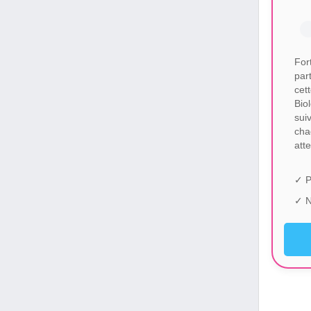
For
par
cet
Bio
sui
cha
att
✓ P
✓ N