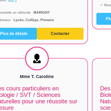
sion.
voir +
✓ Nive
ossède un véhicule :
MARIGNY
Pl
iveaux :
Lycée, Collège, Primaire
Plus de détails
Contacter
Mme T. Caroline
s cours particuliers en
Des 
ologie / SVT / Sciences
Biol
turelles pour une réussite sur
Natu
esure
sci