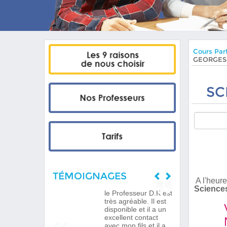
Cours Part
GEORGES
SC
TÉMOIGNAGES
A l'heure
Science
le Professeur D.K est
très agréable. Il est
disponible et il a un
excellent contact
avec mon fils et il a