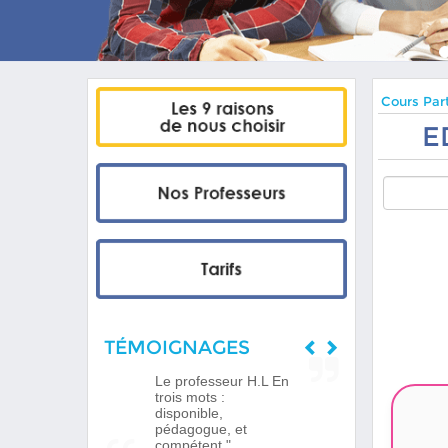
Cours Part
E
TÉMOIGNAGES
Le professeur H.L En
trois mots :
disponible,
pédagogue, et
compétent."