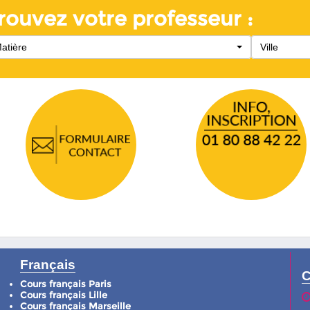
rouvez votre professeur :
atière
Ville
Français
C
Cours français Paris
Cours français Lille
Cours français Marseille