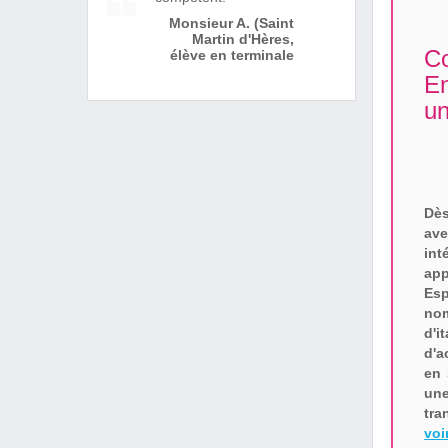
Monsieur A. (Saint
Martin d'Hères,
Co
élève en terminale
E
un
Dès
ave
int
ap
Es
nom
d'i
d'a
en 
une
tra
voi