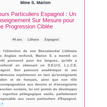
Mme S. Marion
urs Particuliers Espagnol : Un
nseignement Sur Mesure pour
e Progression Ciblée
44 ans
Lithaire
Espagnol
 l'obtention de son Baccalauréat Littéraire
c Anglais renforcé, Marion S. a montré un
érêt prononcé pour les langues, qu'elle a
profondi en obtenant un D.E.U.G. L.L.C.E.
pagnol. Son parcours académique et ses
breuses expériences en tant qu'enseignante
talien et de français, ainsi que son rôle
ccompagnatrice aux devoirs et d'enseignante
soutien scolaire, lui ont permis de développer
 expertise pédagogique variée, parfaitement
nsposable aux cours particuliers d'Espagnol.
r +