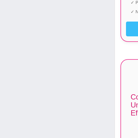
✓ P
✓ N
Co
Un
Ef