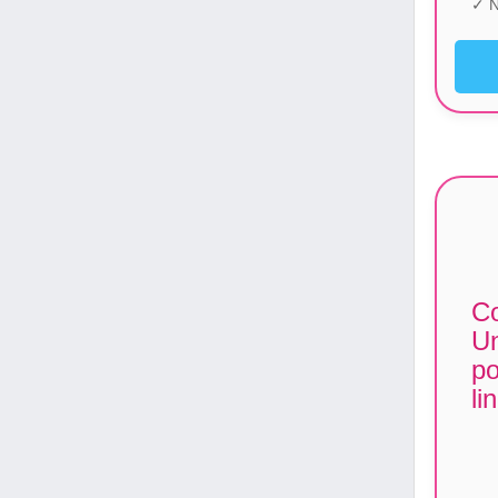
✓ N
Co
U
po
li