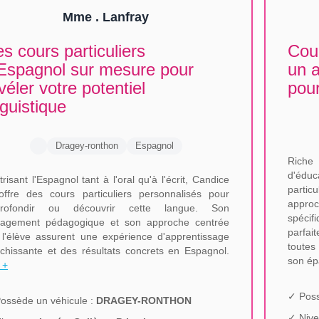
Mme . Lanfray
s cours particuliers
Cour
Espagnol sur mesure pour
un 
véler votre potentiel
pour
nguistique
Dragey-ronthon
Espagnol
Riche
d'éduc
trisant l'Espagnol tant à l'oral qu'à l'écrit, Candice
partic
offre des cours particuliers personnalisés pour
approc
profondir ou découvrir cette langue. Son
spécif
agement pédagogique et son approche centrée
parfai
 l'élève assurent une expérience d'apprentissage
toutes
ichissante et des résultats concrets en Espagnol.
son é
 +
✓ Poss
ossède un véhicule :
DRAGEY-RONTHON
✓ Nive