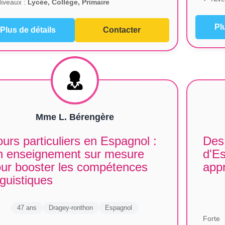
iveaux :
Lycée, Collège, Primaire
Pl
Plus de détails
Contacter
Mme L. Bérengère
urs particuliers en Espagnol :
Des 
n enseignement sur mesure
d'Es
ur booster les compétences
app
nguistiques
47 ans
Dragey-ronthon
Espagnol
Forte