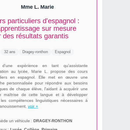
Mme L. Marie
s particuliers d'espagnol :
apprentissage sur mesure
 des résultats garantis
32 ans
Dragey-ronthon
Espagnol
 d'une expérience en tant qu'assistante
ation au lycée, Marie L. propose des cours
uliers en espagnol. Elle met en œuvre une
he personnalisée pour répondre aux besoins
iques de chaque élève, l'aidant à acquérir une
te maîtrise de cette langue et à développer
 les compétences linguistiques nécessaires à
panouissement.
voir +
ède un véhicule :
DRAGEY-RONTHON
aux :
Lycée, Collège, Primaire