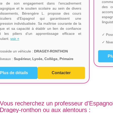
comme
rte de son engagement dans l'encadrement
des co
agogique et le soutien scolaire au sein de divers
accom
blissements, Bérengère L. propose des cours
espagn
ticuliers d'Espagnol qui garantissent une
lingui
gression individualisée. Sa maîtrise courante de la
gue et sa capacité à établir un lien de confiance
t les piliers d'un apprentissage efficace et
✓ Poss
mulant.
voir +
✓ Nive
ossède un véhicule :
DRAGEY-RONTHON
Pl
iveaux :
Supérieur, Lycée, Collège, Primaire
Plus de détails
Contacter
Vous recherchez un professeur d'Espagnol
Dragey-ronthon ou aux alentours :