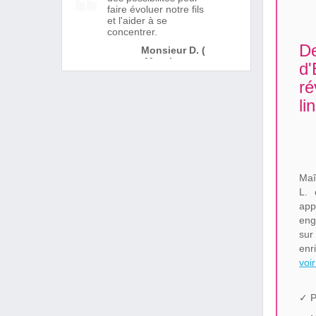
faire évoluer notre fils
et l'aider à se
concentrer.
De
Monsieur D. (
Montigny en
d'
Ostrevent )
ré
li
Maî
L. 
ap
eng
sur
enr
voir
✓ P