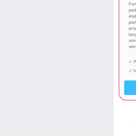
Fo
péd
éta
par
pro
lan
son
sti
✓ P
✓ N