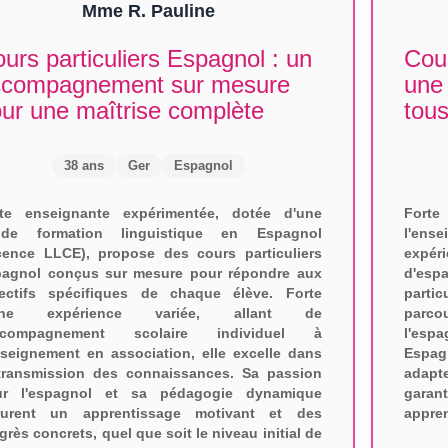
Mme R. Pauline
urs particuliers Espagnol : un
Cour
ccompagnement sur mesure
une 
ur une maîtrise complète
tous
38 ans
Ger
Espagnol
tte enseignante expérimentée, dotée d'une
Fort
lide formation linguistique en Espagnol
l'ens
cence LLCE), propose des cours particuliers
expéri
agnol conçus sur mesure pour répondre aux
d'esp
ectifs spécifiques de chaque élève. Forte
partic
une expérience variée, allant de
parco
accompagnement scolaire individuel à
l'esp
nseignement en association, elle excelle dans
Espag
transmission des connaissances. Sa passion
adap
ur l'espagnol et sa pédagogie dynamique
garan
surent un apprentissage motivant et des
appren
grès concrets, quel que soit le niveau initial de