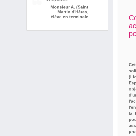
Monsieur A. (Saint
Martin d'Hères,
Co
élève en terminale
a
po
Ce
so
(Li
Esp
obj
d'
l'
l'e
la 
po
as
pro