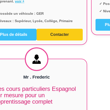
pprenant.
voir +
✓ Pos
✓ Niv
ossède un véhicule :
GER
iveaux :
Supérieur, Lycée, Collège, Primaire
Pl
Plus de détails
Contacter
Mr . Frederic
s cours particuliers Espagnol
r mesure pour un
prentissage complet