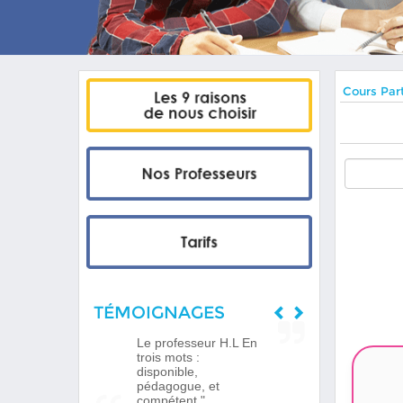
Cours Part
TÉMOIGNAGES
Le professeur H.L En
trois mots :
disponible,
pédagogue, et
compétent."