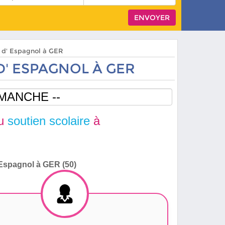
s d' Espagnol à GER
D' ESPAGNOL À GER
du
soutien scolaire
à
Espagnol à GER (50)