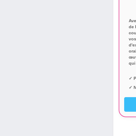
Ave
de 
cou
vos
d'e
ora
œuv
qui
✓ P
✓ N