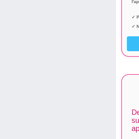
l'a
✓ P
✓ N
De
su
ap